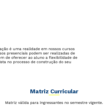
Estou de acordo com a
Estou de acordo com a
Política de Privacidade.
Política de Privacidade.
e
e
autorizo que meus dados sejam utilizados para o
autorizo que meus dados sejam utilizados para o
envio de conteúdos do Módulo.
envio de conteúdos da Cruzeiro do Sul.
cação é uma realidade em nossos cursos
sos presenciais podem ser realizadas de
ém de oferecer ao aluno a flexibilidade de
ista no processo de construção do seu
Matriz Curricular
Matriz válida para ingressantes no semestre vigente.