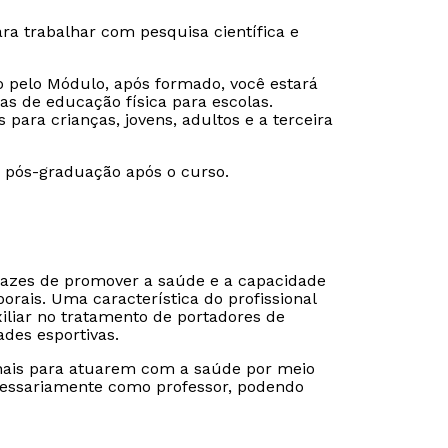
a trabalhar com pesquisa científica e
o pelo Módulo, após formado, você estará
as de educação física para escolas.
ara crianças, jovens, adultos e a terceira
a pós-graduação após o curso.
pazes de promover a saúde e a capacidade
porais. Uma característica do profissional
iliar no tratamento de portadores de
ades esportivas.
nais para atuarem com a saúde por meio
ecessariamente como professor, podendo