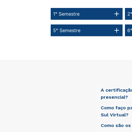
1° Semestre
2
5° Semestre
6
A certificaç
presencial?
Como faço pa
Sed ut perspici
laudantium, tot
Sul Virtual?
beatae vitae di
aut odit aut fu
Como são os 
Sed ut perspici
nesciunt.
laudantium, tot