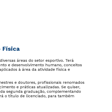
 Física
iversas áreas do setor esportivo. Terá
ento e desenvolvimento humano, conceitos
aplicados à área da atividade física e
 mestres e doutores, profissionais renomados
Rápido e fácil
Rápido e fácil
imento e práticas atualizadas. Se quiser,
WhatsApp
WhatsApp
ão da segunda graduação, complementando
rá o título de licenciado, para também
ou
ou