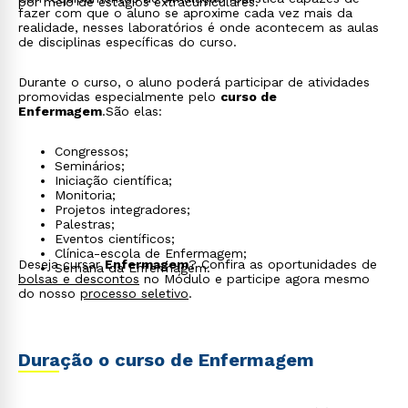
por meio de estágios extracurriculares.
fazer com que o aluno se aproxime cada vez mais da
realidade, nesses laboratórios é onde acontecem as aulas
de disciplinas específicas do curso.
Durante o curso, o aluno poderá participar de atividades
promovidas especialmente pelo
curso de
Enfermagem
.São elas:
Congressos;
Seminários;
Iniciação científica;
Monitoria;
Projetos integradores;
Palestras;
Eventos científicos;
Clínica-escola de Enfermagem;
Deseja cursar
Enfermagem
? Confira as oportunidades de
Semana da Enfermagem.
bolsas e descontos
no Módulo e participe agora mesmo
do nosso
processo seletivo
.
Duração o curso de Enfermagem