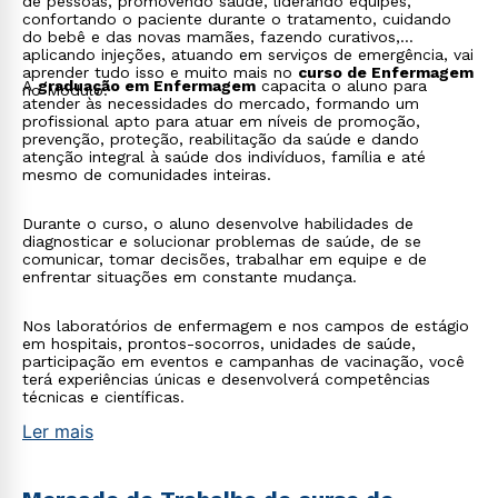
de pessoas, promovendo saúde, liderando equipes,
confortando o paciente durante o tratamento, cuidando
do bebê e das novas mamães, fazendo curativos,
aplicando injeções, atuando em serviços de emergência, vai
aprender tudo isso e muito mais no
curso de Enfermagem
A
graduação em Enfermagem
capacita o aluno para
no Módulo.
atender às necessidades do mercado, formando um
profissional apto para atuar em níveis de promoção,
prevenção, proteção, reabilitação da saúde e dando
atenção integral à saúde dos indivíduos, família e até
mesmo de comunidades inteiras.
Durante o curso, o aluno desenvolve habilidades de
diagnosticar e solucionar problemas de saúde, de se
comunicar, tomar decisões, trabalhar em equipe e de
enfrentar situações em constante mudança.
Nos laboratórios de enfermagem e nos campos de estágio
em hospitais, prontos-socorros, unidades de saúde,
participação em eventos e campanhas de vacinação, você
terá experiências únicas e desenvolverá competências
técnicas e científicas.
Ler mais