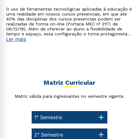
O uso de ferramentas tecnológicas aplicadas à educação é
uma realidade em nossos cursos presenciais, em que até
40% das disciplinas dos cursos presenciais podem ser
Estou de acordo com a
Política de Privacidade.
e
realizadas de forma on-line (Portaria MEC nº 2117, de
autorizo que meus dados sejam utilizados para o
06/12/19). Além de oferecer ao aluno a flexibilidade de
envio de conteúdos da Cruzeiro do Sul.
tempo e espaço, essa configuração o torna protagonista
Ler mais
no processo de construção do seu conhecimento.
Matriz Curricular
Matriz válida para ingressantes no semestre vigente.
1° Semestre
2° Semestre