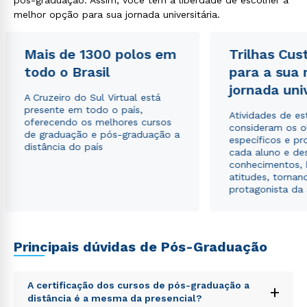
pós-graduação. Assim, você tem a liberdade de escolher a
melhor opção para sua jornada universitária.
Mais de 1300 polos em
Trilhas Cus
todo o Brasil
para a sua
jornada uni
A Cruzeiro do Sul Virtual está
presente em todo o país,
Atividades de e
oferecendo os melhores cursos
consideram os o
de graduação e pós-graduação a
específicos e pro
distância do país
cada aluno e de
conhecimentos, 
atitudes, tornan
protagonista da
Rápido e fácil
WhatsApp
Principais dúvidas de Pós-Graduação
ou
A certificação dos cursos de pós-graduação a
+
distância é a mesma da presencial?