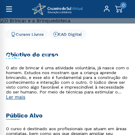
0
Cursos Livres
EAD Digital
Cursos Livres
Educação
O Brincar e a Brinquedoteca
O Brincar e a
Objetivo do curso
Brinquedoteca
O ato de brincar é uma atividade voluntária, já nasce com o
homem. Estudos nos mostram que a criança aprende
brincando, e esse ato é fundamental para a construção do
conhecimento e interação com o outro. O lúdico deve ser
visto como algo favorável e imprescindível à necessidade
do ser humano. Por meio de técnicas para estimular o
Ler mais
desenvolvimento integral infantil, a valorização do brincar e
as atividades lúdicas, o curso O Brincar e a Brinquedoteca
- EAD 100% on-line apresenta reflexões sobre as
dimensões do ambiente da brinquedoteca, para o
Público Alvo
desenvolvimento infantil.
O curso é destinado aos profissionais que atuam em áreas
correlatas, bem como aos que desejam ampliar seu