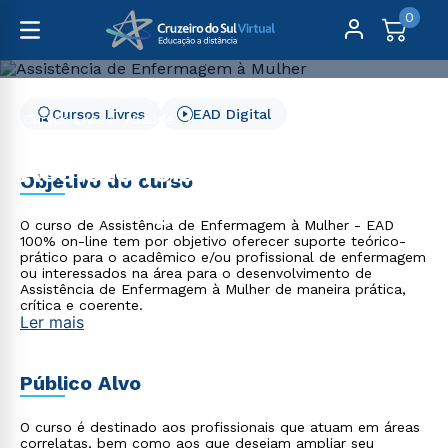
0
Cursos Livres
EAD Digital
Cursos Livres
Saúde
Assistência de Enfermagem à Mulher
Assistência de
Objetivo do curso
Enfermagem à Mulher
O curso de Assistência de Enfermagem à Mulher - EAD
100% on-line tem por objetivo oferecer suporte teórico-
prático para o acadêmico e/ou profissional de enfermagem
ou interessados na área para o desenvolvimento de
Assistência de Enfermagem à Mulher de maneira prática,
crítica e coerente.
Ler mais
Público Alvo
O curso é destinado aos profissionais que atuam em áreas
correlatas, bem como aos que desejam ampliar seu