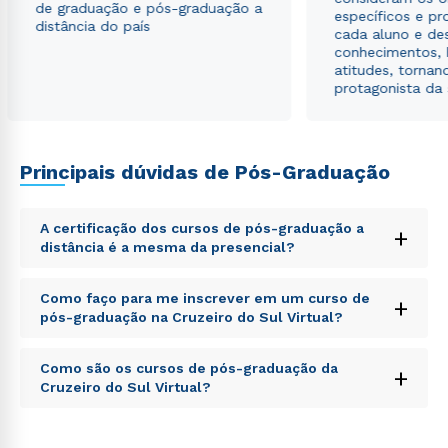
de graduação e pós-graduação a
específicos e pro
distância do país
cada aluno e de
conhecimentos, 
atitudes, tornan
protagonista da
Principais dúvidas de Pós-Graduação
A certificação dos cursos de pós-graduação a
+
distância é a mesma da presencial?
Sed ut perspiciatis unde omnis iste natus error sit
Como faço para me inscrever em um curso de
+
voluptatem accusantium doloremque laudantium,
pós-graduação na Cruzeiro do Sul Virtual?
totam rem aperiam, eaque ipsa quae ab illo inventore
veritatis et quasi architecto beatae vitae dicta sunt
Sed ut perspiciatis unde omnis iste natus error sit
explicabo. Nemo enim ipsam voluptatem quia
Como são os cursos de pós-graduação da
+
voluptatem accusantium doloremque laudantium,
voluptas sit aspernatur aut odit aut fugit, sed quia
Cruzeiro do Sul Virtual?
totam rem aperiam, eaque ipsa quae ab illo inventore
consequuntur magni dolores eos qui ratione
veritatis et quasi architecto beatae vitae dicta sunt
voluptatem sequi nesciunt.
Sed ut perspiciatis unde omnis iste natus error sit
explicabo. Nemo enim ipsam voluptatem quia