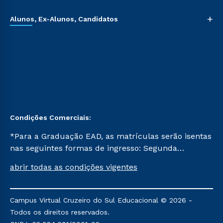
+
Alunos, Ex-Alunos, Candidatos
Condições Comerciais:
*Para a Graduação EAD, as matrículas serão isentas
nas seguintes formas de ingresso: Segunda
Graduação, Segunda Graduação 2.0 e Transferência.
abrir todas as condições vigentes
Já para as demais, a taxa de matrícula será de R$
49. *Para a Pós-graduação EAD, as ofertas
mencionadas são referentes aos cursos: Ensino
Campus Virtual Cruzeiro do Sul Educacional © 2026 -
Religioso, Geografia para a Docência e Metodologia
Todos os direitos reservados.
do Ensino de História: Questões Atuais.