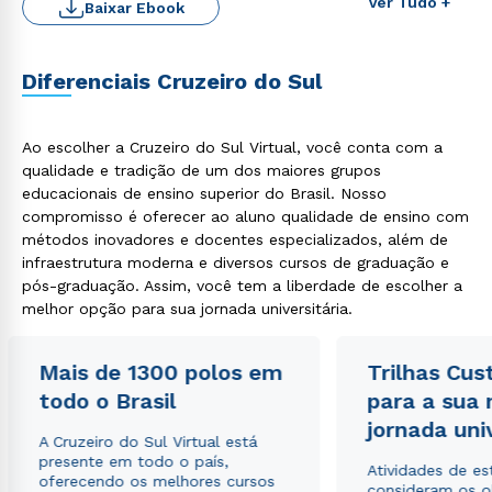
Ver Tudo +
Baixar Ebook
Diferenciais Cruzeiro do Sul
Ao escolher a Cruzeiro do Sul Virtual, você conta com a
qualidade e tradição de um dos maiores grupos
educacionais de ensino superior do Brasil. Nosso
compromisso é oferecer ao aluno qualidade de ensino com
Rápido e fácil
métodos inovadores e docentes especializados, além de
WhatsApp
infraestrutura moderna e diversos cursos de graduação e
ou
pós-graduação. Assim, você tem a liberdade de escolher a
melhor opção para sua jornada universitária.
Mais de 1300 polos em
Trilhas Cus
todo o Brasil
para a sua
jornada uni
A Cruzeiro do Sul Virtual está
Estou de acordo com a
Política de Privacidade.
e
presente em todo o país,
Atividades de e
autorizo que meus dados sejam utilizados para o
oferecendo os melhores cursos
consideram os o
envio de conteúdos da Cruzeiro do Sul.