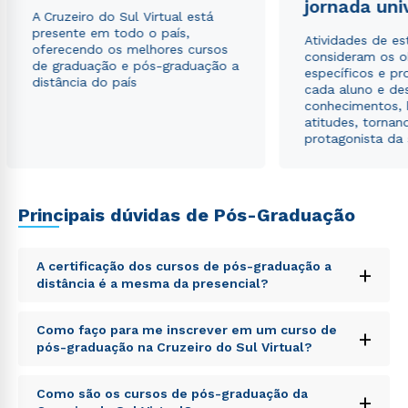
jornada uni
A Cruzeiro do Sul Virtual está
presente em todo o país,
Atividades de e
oferecendo os melhores cursos
consideram os o
de graduação e pós-graduação a
específicos e pro
distância do país
cada aluno e de
conhecimentos, 
atitudes, tornan
protagonista da
Principais dúvidas de Pós-Graduação
Rápido e fácil
WhatsApp
A certificação dos cursos de pós-graduação a
+
distância é a mesma da presencial?
ou
Sed ut perspiciatis unde omnis iste natus error sit
Como faço para me inscrever em um curso de
+
voluptatem accusantium doloremque laudantium,
pós-graduação na Cruzeiro do Sul Virtual?
totam rem aperiam, eaque ipsa quae ab illo inventore
veritatis et quasi architecto beatae vitae dicta sunt
Sed ut perspiciatis unde omnis iste natus error sit
explicabo. Nemo enim ipsam voluptatem quia
Como são os cursos de pós-graduação da
+
voluptatem accusantium doloremque laudantium,