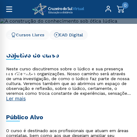
0
Cursos Livres
EAD Digital
Cursos Livres
Educação
A construção do conhecimento sob ótica lúdica
A construção do
Objetivo do curso
conhecimento sob ótica
Neste curso discutiremos sobre o lúdico e sua presença
lúdica
nas diferentes organizações. Nosso caminho será através
de uma investigação, de como o lúdico faz parte de nossa
cultura. Veremos também que ao abrirmos um espaço de
observação e reflexão, sobre o lúdico, certamente, o
veremos como troca constante de experiências, sensações
Ler mais
e pensamentos, tanto do universo infantil, quanto do
adulto.
Público Alvo
O curso é destinado aos profissionais que atuam em áreas
correlatas, bem como aos que desejam ampliar seu