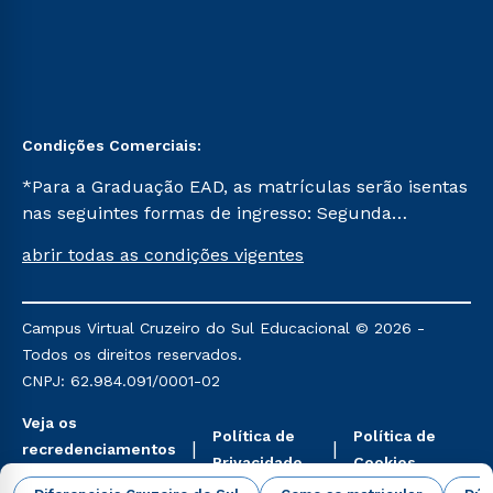
Condições Comerciais:
*Para a Graduação EAD, as matrículas serão isentas
nas seguintes formas de ingresso: Segunda
Graduação, Segunda Graduação 2.0 e Transferência.
abrir todas as condições vigentes
Já para as demais, a taxa de matrícula será de R$
49. *Para a Pós-graduação EAD, as ofertas
mencionadas são referentes aos cursos: Ensino
Campus Virtual Cruzeiro do Sul Educacional © 2026 -
Religioso, Geografia para a Docência e Metodologia
Todos os direitos reservados.
do Ensino de História: Questões Atuais.
CNPJ: 62.984.091/0001-02
Veja os
Política de
Política de
recredenciamentos
Privacidade
Cookies
aqui