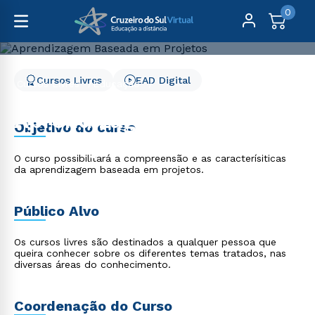
0
Cursos Livres
EAD Digital
Cursos Livres
Educação
Aprendizagem Baseada em Projetos
Aprendizagem Baseada
Objetivo do curso
em Projetos
O curso possibilitará a compreensão e as caracterísiticas
da aprendizagem baseada em projetos.
Público Alvo
Os cursos livres são destinados a qualquer pessoa que
queira conhecer sobre os diferentes temas tratados, nas
diversas áreas do conhecimento.
Coordenação do Curso