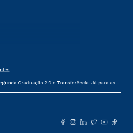
entes
egunda Graduação 2.0 e Transferência. Já para as
ula conforme exposto no contrato de prestação de