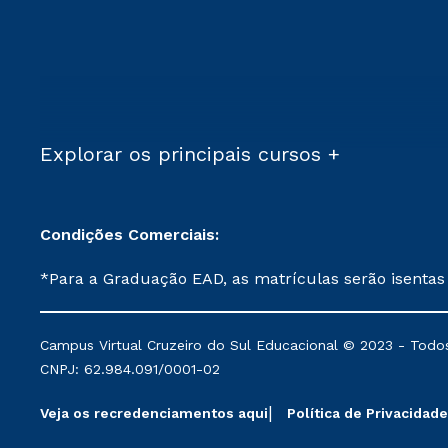
Explorar os principais cursos +
Condições Comerciais:
*Para a Graduação EAD, as matrículas serão isentas
demais, a taxa de matrícula será de R$ 49. *Para a Pós-graduação EAD, as ofertas mencionadas são referentes aos cursos: Ensino Religioso, Geografia para a
Docência e Metodologia do Ensino de História: Questões Atuais. **Semipresencial é um formato do Ensino a Distância. **Descontos 
Campus Virtual Cruzeiro do Sul Educacional © 2023 - Todos
mantidos conforme negociação. Descontos institucio
CNPJ: 62.984.091/0001-02
serviços.
Veja os recredenciamentos aqui
Política de Privacidade