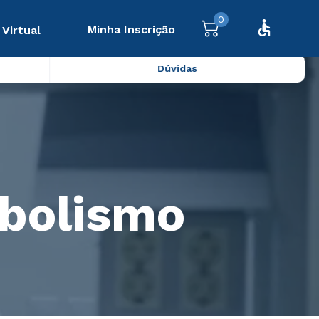
0
Minha Inscrição
 Virtual
Dúvidas
abolismo