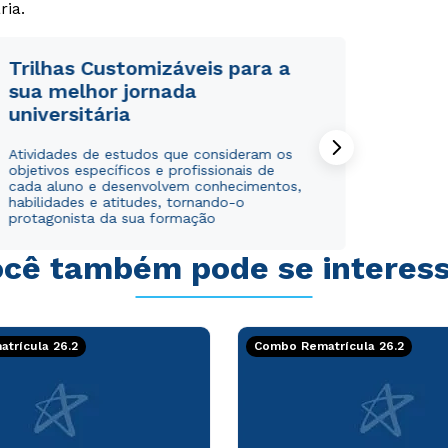
ria.
Trilhas Customizáveis para a
sua melhor jornada
universitária
Rápido e fácil
Rápido e fácil
WhatsApp
WhatsApp
Atividades de estudos que consideram os
objetivos específicos e profissionais de
ou
ou
cada aluno e desenvolvem conhecimentos,
habilidades e atitudes, tornando-o
protagonista da sua formação
cê também pode se interes
Estou de acordo com a
Estou de acordo com a
Política de Privacidade.
Política de Privacidade.
e
e
trícula 26.2
Combo Rematrícula 26.2
autorizo que meus dados sejam utilizados para o
autorizo que meus dados sejam utilizados para o
envio de conteúdos da Cruzeiro do Sul.
envio de conteúdos da Cruzeiro do Sul.