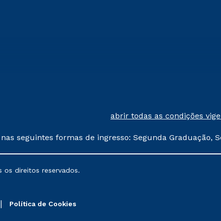
abrir todas as condições vig
 nas seguintes formas de ingresso: Segunda Graduação, S
comerciais oferecidos serão
 os direitos reservados.
nais poderão sofrer alterações nos períodos de rematríc
Política de Cookies