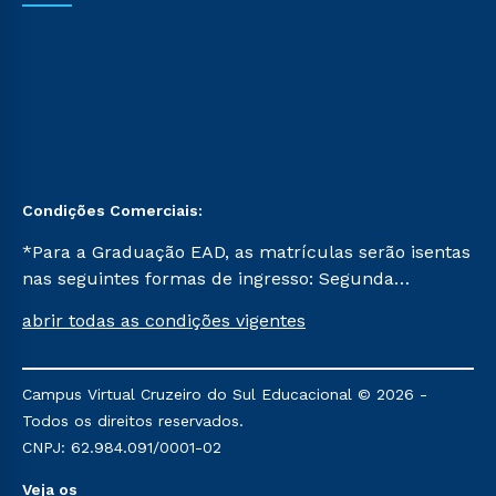
Condições Comerciais:
*Para a Graduação EAD, as matrículas serão isentas
nas seguintes formas de ingresso: Segunda
Graduação, Segunda Graduação 2.0 e Transferência.
abrir todas as condições vigentes
Já para as demais, a taxa de matrícula será de R$
49. *Para a Pós-graduação EAD, as ofertas
mencionadas são referentes aos cursos: Ensino
Campus Virtual Cruzeiro do Sul Educacional © 2026 -
Religioso, Geografia para a Docência e Metodologia
Todos os direitos reservados.
do Ensino de História: Questões Atuais.
CNPJ: 62.984.091/0001-02
Veja os