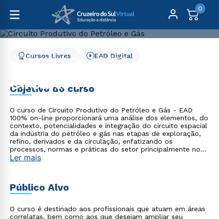
0
Cursos Livres
EAD Digital
Cursos Livres
Gestão e Negócios
Circuito Produtivo do Petróleo e Gás
Circuito Produtivo do
Objetivo do curso
Petróleo e Gás
O curso de Circuito Produtivo do Petróleo e Gás - EAD
100% on-line proporcionará uma análise dos elementos, do
contexto, potencialidades e integração do circuito espacial
da indústria do petróleo e gás nas etapas de exploração,
refino, derivados e da circulação, enfatizando os
processos, normas e práticas do setor principalmente no
Ler mais
Brasil, contribuindo com sua formação continuada e
trajetória profissional.
Público Alvo
O curso é destinado aos profissionais que atuam em áreas
correlatas, bem como aos que desejam ampliar seu