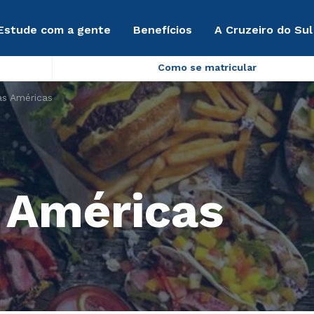
Estude com a gente
Benefícios
A Cruzeiro do Sul
Como se matricular
as Américas
 Américas