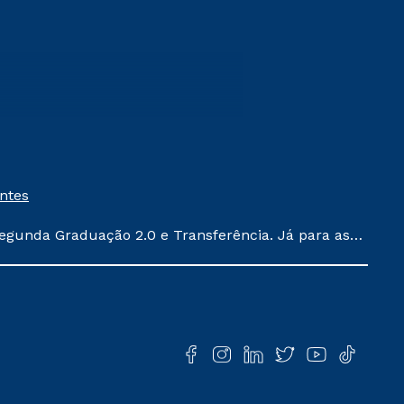
entes
egunda Graduação 2.0 e Transferência. Já para as
ula conforme exposto no contrato de prestação de