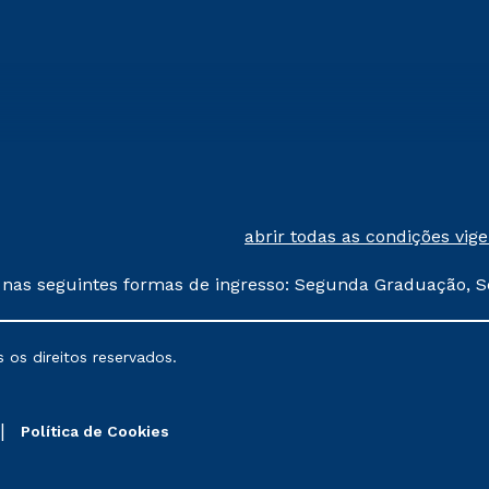
abrir todas as condições vig
 nas seguintes formas de ingresso: Segunda Graduação, S
comerciais oferecidos serão
 os direitos reservados.
nais poderão sofrer alterações nos períodos de rematríc
Política de Cookies