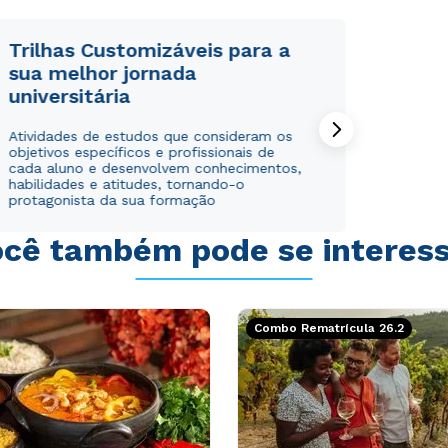
Trilhas Customizáveis para a
sua melhor jornada
universitária
Rápido e fácil
Rápido e fácil
Atividades de estudos que consideram os
WhatsApp
WhatsApp
objetivos específicos e profissionais de
ou
ou
cada aluno e desenvolvem conhecimentos,
habilidades e atitudes, tornando-o
protagonista da sua formação
cê também pode se interes
Estou de acordo com a
Estou de acordo com a
Política de Privacidade.
Política de Privacidade.
e
e
Combo Rematrícula 26.2
autorizo que meus dados sejam utilizados para o
autorizo que meus dados sejam utilizados para o
envio de conteúdos da Cruzeiro do Sul.
envio de conteúdos da Cruzeiro do Sul.