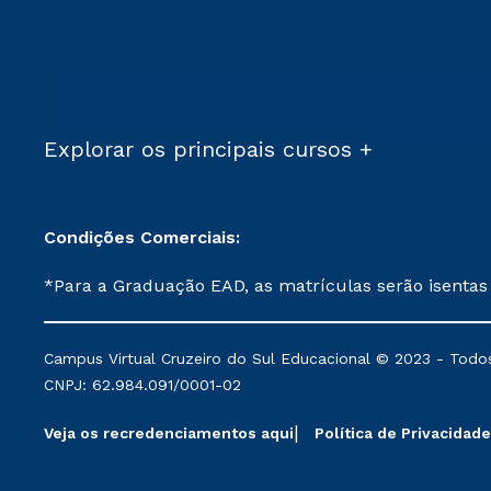
Explorar os principais cursos +
Condições Comerciais:
*Para a Graduação EAD, as matrículas serão isentas
demais, a taxa de matrícula será de R$ 49. *Para a Pós-graduação EAD, as ofertas mencionadas são referentes aos cursos: Ensino Religioso, Geografia para a
Docência e Metodologia do Ensino de História: Questões Atuais. **Semipresencial é um formato do Ensino a Distância. **Descontos 
Campus Virtual Cruzeiro do Sul Educacional © 2023 - Todos
mantidos conforme negociação. Descontos institucio
CNPJ: 62.984.091/0001-02
serviços.
Veja os recredenciamentos aqui
Política de Privacidade