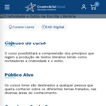
0
Cursos Livres
EAD Digital
Cursos Livres
Educação
Criatividade e Estilo na Escrita Literária
Criatividade e Estilo na
Objetivo do curso
Escrita Literária
O curso possibilitará a compreensão dos princípios que
regem a produção de textos literários tendo como
norteadores a criatividade e o estilo.
Público Alvo
Os cursos livres são destinados a qualquer pessoa que
queira conhecer sobre os diferentes temas tratados, nas
diversas áreas do conhecimento.