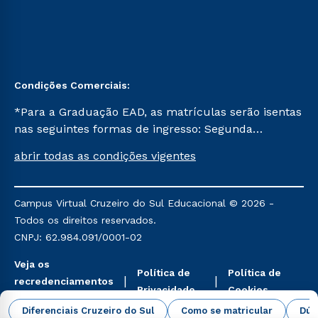
Condições Comerciais:
*Para a Graduação EAD, as matrículas serão isentas
nas seguintes formas de ingresso: Segunda
Graduação, Segunda Graduação 2.0 e Transferência.
abrir todas as condições vigentes
Já para as demais, a taxa de matrícula será de R$
49. *Para a Pós-graduação EAD, as ofertas
mencionadas são referentes aos cursos: Ensino
Campus Virtual Cruzeiro do Sul Educacional © 2026 -
Religioso, Geografia para a Docência e Metodologia
Todos os direitos reservados.
do Ensino de História: Questões Atuais.
CNPJ: 62.984.091/0001-02
Veja os
Política de
Política de
recredenciamentos
Privacidade
Cookies
aqui
Diferenciais Cruzeiro do Sul
Como se matricular
Dúv