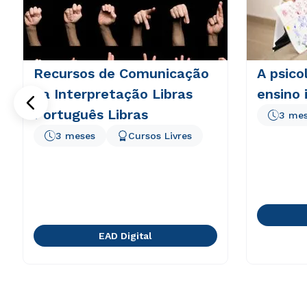
Recursos de Comunicação
A psico
na Interpretação Libras
ensino 
Português Libras
3 me
3 meses
Cursos Livres
EAD Digital