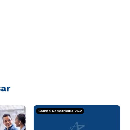
sar
Combo Rematrícula 26.2