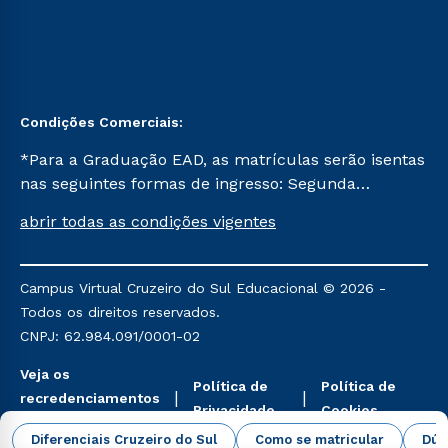
Condições Comerciais:
*Para a Graduação EAD, as matrículas serão isentas
nas seguintes formas de ingresso: Segunda
Graduação, Segunda Graduação 2.0 e Transferência.
abrir todas as condições vigentes
Já para as demais, a taxa de matrícula será de R$
49. *Para a Pós-graduação EAD, as ofertas
mencionadas são referentes aos cursos: Ensino
Campus Virtual Cruzeiro do Sul Educacional © 2026 -
Religioso, Geografia para a Docência e Metodologia
Todos os direitos reservados.
do Ensino de História: Questões Atuais.
CNPJ: 62.984.091/0001-02
Veja os
Política de
Política de
recredenciamentos
Privacidade
Cookies
aqui
Diferenciais Cruzeiro do Sul
Como se matricular
Dúv