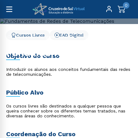
0
Cursos Livres
EAD Digital
Cursos Livres
Engenharia e Tecnologia
Fundamentos de Redes de Telecomunicações
Fundamentos de Redes
Objetivo do curso
de Telecomunicações
Introduzir os alunos aos conceitos fundamentais das redes
de telecomunicações.
Público Alvo
Os cursos livres são destinados a qualquer pessoa que
queira conhecer sobre os diferentes temas tratados, nas
diversas áreas do conhecimento.
Coordenação do Curso