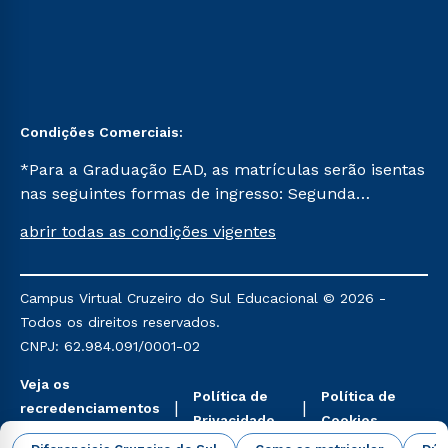
Condições Comerciais:
*Para a Graduação EAD, as matrículas serão isentas
nas seguintes formas de ingresso: Segunda
Graduação, Segunda Graduação 2.0 e Transferência.
abrir todas as condições vigentes
Já para as demais, a taxa de matrícula será de R$
49. *Para a Pós-graduação EAD, as ofertas
mencionadas são referentes aos cursos: Ensino
Campus Virtual Cruzeiro do Sul Educacional © 2026 -
Religioso, Geografia para a Docência e Metodologia
Todos os direitos reservados.
do Ensino de História: Questões Atuais.
CNPJ: 62.984.091/0001-02
Veja os
Política de
Política de
recredenciamentos
Privacidade
Cookies
aqui