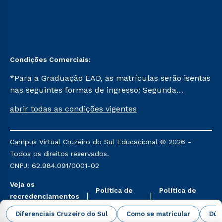
Condições Comerciais:
*Para a Graduação EAD, as matrículas serão isentas
nas seguintes formas de ingresso: Segunda
Graduação, Segunda Graduação 2.0 e Transferência.
abrir todas as condições vigentes
Já para as demais, a taxa de matrícula será de R$
49. *Para a Pós-graduação EAD, as ofertas
mencionadas são referentes aos cursos: Ensino
Campus Virtual Cruzeiro do Sul Educacional © 2026 -
Religioso, Geografia para a Docência e Metodologia
Todos os direitos reservados.
do Ensino de História: Questões Atuais.
CNPJ: 62.984.091/0001-02
Veja os
Política de
Política de
recredenciamentos
Privacidade
Cookies
aqui
Diferenciais Cruzeiro do Sul
Como se matricular
Dúv