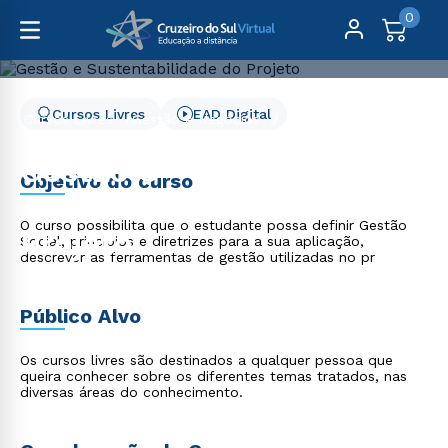
0
Cursos Livres
EAD Digital
Cursos Livres
Gestão e Negócios
Gestão e Sustentabilidade do Projeto
Gestão e
Objetivo do curso
Sustentabilidade do
O curso possibilita que o estudante possa definir Gestão
Projeto
Social, princípios e diretrizes para a sua aplicação,
descrever as ferramentas de gestão utilizadas no pr
Público Alvo
Os cursos livres são destinados a qualquer pessoa que
queira conhecer sobre os diferentes temas tratados, nas
diversas áreas do conhecimento.