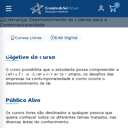
0
Cursos Livres
Gestão e Negócios
Cursos Livres
EAD Digital
Liderança: Desenvolvimento de Líderes para a
Contemporaneidade
Liderança:
Objetivo do curso
Desenvolvimento de
O curso possibilita que o estudante possa compreender a
Líderes para a
definição de desenvolvimento humano, os desafios das
empresas na contemporaneidade e como ocorre o
Contemporaneidade
desenvolvimento de l&i
Público Alvo
Os cursos livres são destinados a qualquer pessoa que
queira conhecer sobre os diferentes temas tratados, nas
diversas áreas do conhecimento.