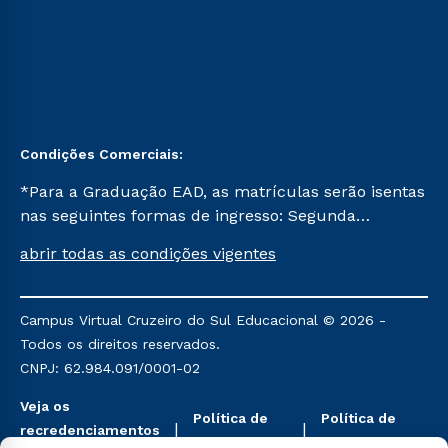
Condições Comerciais:
*Para a Graduação EAD, as matrículas serão isentas
nas seguintes formas de ingresso: Segunda
Graduação, Segunda Graduação 2.0 e Transferência.
abrir todas as condições vigentes
Já para as demais, a taxa de matrícula será de R$
49. *Para a Pós-graduação EAD, as ofertas
mencionadas são referentes aos cursos: Ensino
Campus Virtual Cruzeiro do Sul Educacional © 2026 -
Religioso, Geografia para a Docência e Metodologia
Todos os direitos reservados.
do Ensino de História: Questões Atuais.
CNPJ: 62.984.091/0001-02
Veja os
Política de
Política de
recredenciamentos
Privacidade
Cookies