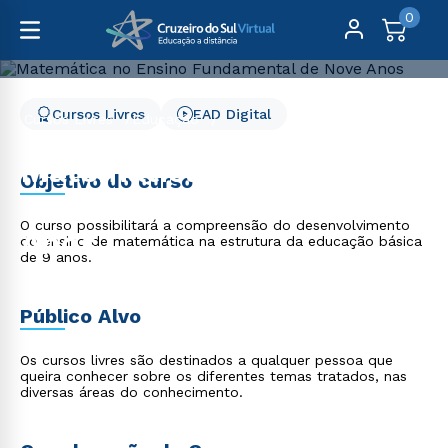
0
Cursos Livres
EAD Digital
Cursos Livres
Educação
Matemática no Ensino Fundamental de Nove Anos
Matemática no Ensino
Objetivo do curso
Fundamental de Nove
O curso possibilitará a compreensão do desenvolvimento
Anos
do ensino de matemática na estrutura da educação básica
de 9 anos.
Público Alvo
Os cursos livres são destinados a qualquer pessoa que
queira conhecer sobre os diferentes temas tratados, nas
diversas áreas do conhecimento.