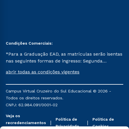
Condições Comerciais:
*Para a Graduação EAD, as matrículas serão isentas
nas seguintes formas de ingresso: Segunda
Graduação, Segunda Graduação 2.0 e Transferência.
abrir todas as condições vigentes
Já para as demais, a taxa de matrícula será de R$
49. *Para a Pós-graduação EAD, as ofertas
mencionadas são referentes aos cursos: Ensino
Campus Virtual Cruzeiro do Sul Educacional © 2026 -
Religioso, Geografia para a Docência e Metodologia
Todos os direitos reservados.
do Ensino de História: Questões Atuais.
CNPJ: 62.984.091/0001-02
Veja os
Política de
Política de
recredenciamentos
Privacidade
Cookies