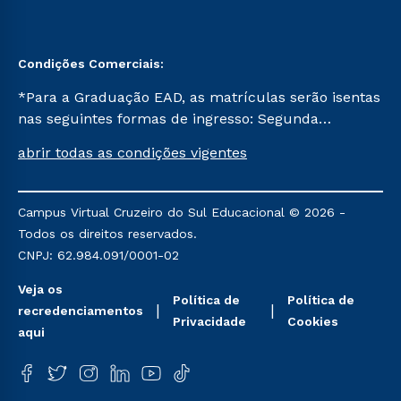
Condições Comerciais:
*Para a Graduação EAD, as matrículas serão isentas
nas seguintes formas de ingresso: Segunda
Graduação, Segunda Graduação 2.0 e Transferência.
abrir todas as condições vigentes
Já para as demais, a taxa de matrícula será de R$
49. *Para a Pós-graduação EAD, as ofertas
mencionadas são referentes aos cursos: Ensino
Campus Virtual Cruzeiro do Sul Educacional © 2026 -
Religioso, Geografia para a Docência e Metodologia
Todos os direitos reservados.
do Ensino de História: Questões Atuais.
CNPJ: 62.984.091/0001-02
Veja os
Política de
Política de
recredenciamentos
Privacidade
Cookies
aqui