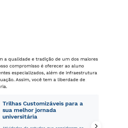
om a qualidade e tradição de um dos maiores
Nosso compromisso é oferecer ao aluno
tes especializados, além de infraestrutura
uação. Assim, você tem a liberdade de
Rápido e fácil
Rápido e fácil
WhatsApp
WhatsApp
ria.
ou
ou
Trilhas Customizáveis para a
sua melhor jornada
universitária