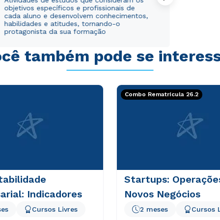
Atividades de estudos que consideram os
objetivos específicos e profissionais de
Estou de acordo com a
Estou de acordo com a
Política de Privacidade.
Política de Privacidade.
e
e
cada aluno e desenvolvem conhecimentos,
habilidades e atitudes, tornando-o
autorizo que meus dados sejam utilizados para o
autorizo que meus dados sejam utilizados para o
protagonista da sua formação
envio de conteúdos da Cruzeiro do Sul.
envio de conteúdos da Cruzeiro do Sul.
cê também pode se interes
Combo Rematrícula 26.2
abilidade
Startups: Operaçõe
rial: Indicadores
Novos Negócios
ses
Cursos Livres
2 meses
Cursos L