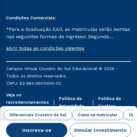
Condições Comerciais:
*Para a Graduação EAD, as matrículas serão isentas
nas seguintes formas de ingresso: Segunda
Graduação, Segunda Graduação 2.0 e Transferência.
abrir todas as condições vigentes
Já para as demais, a taxa de matrícula será de R$
49. *Para a Pós-graduação EAD, as ofertas
mencionadas são referentes aos cursos: Ensino
Campus Virtual Cruzeiro do Sul Educacional © 2026 -
Religioso, Geografia para a Docência e Metodologia
Todos os direitos reservados.
do Ensino de História: Questões Atuais.
CNPJ: 62.984.091/0001-02
Veja os
Política de
Política de
recredenciamentos
Privacidade
Cookies
aqui
Diferenciais Cruzeiro do Sul
Como se matricular
Dúv
Inscreva-se
Simular Investimento