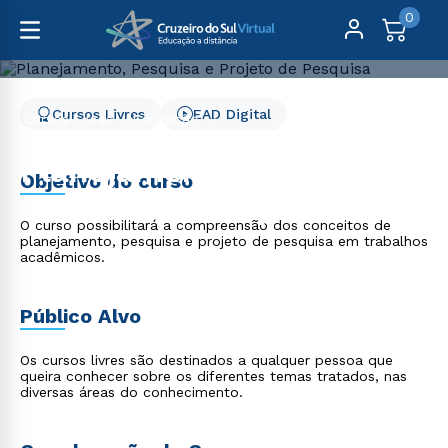
0
Cursos Livres
EAD Digital
Cursos Livres
Educação
Planejamento, Pesquisa e Projeto de Pesquisa
Planejamento, Pesquisa e
Objetivo do curso
Projeto de Pesquisa
O curso possibilitará a compreensão dos conceitos de
planejamento, pesquisa e projeto de pesquisa em trabalhos
acadêmicos.
Público Alvo
Os cursos livres são destinados a qualquer pessoa que
queira conhecer sobre os diferentes temas tratados, nas
diversas áreas do conhecimento.