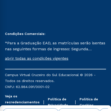
Condições Comerciais:
*Para a Graduação EAD, as matrículas serão isentas
nas seguintes formas de ingresso: Segunda
Graduação, Segunda Graduação 2.0 e Transferência.
abrir todas as condições vigentes
Já para as demais, a taxa de matrícula será de R$
49. *Para a Pós-graduação EAD, as ofertas
mencionadas são referentes aos cursos: Ensino
Campus Virtual Cruzeiro do Sul Educacional © 2026 -
Religioso, Geografia para a Docência e Metodologia
Todos os direitos reservados.
do Ensino de História: Questões Atuais.
CNPJ: 62.984.091/0001-02
Veja os
Política de
Política de
recredenciamentos
Privacidade
Cookies
aqui