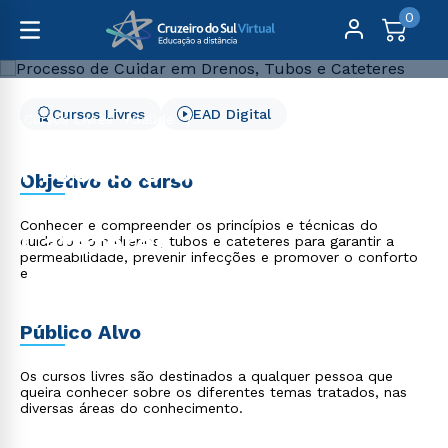
0
Cursos Livres
EAD Digital
Cursos Livres
Saúde
Processo de Cuidar em Drenos, Tubos e Cateteres
Processo de Cuidar em
Objetivo do curso
Drenos, Tubos e
Conhecer e compreender os princípios e técnicas do
Cateteres
cuidado com drenos, tubos e cateteres para garantir a
permeabilidade, prevenir infecções e promover o conforto
e
Público Alvo
Os cursos livres são destinados a qualquer pessoa que
queira conhecer sobre os diferentes temas tratados, nas
diversas áreas do conhecimento.