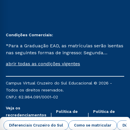
Condições Comerciais:
*Para a Graduação EAD, as matrículas serão isentas
nas seguintes formas de ingresso: Segunda
Graduação, Segunda Graduação 2.0 e Transferência.
abrir todas as condições vigentes
Já para as demais, a taxa de matrícula será de R$
49. *Para a Pós-graduação EAD, as ofertas
mencionadas são referentes aos cursos: Ensino
Campus Virtual Cruzeiro do Sul Educacional © 2026 -
Religioso, Geografia para a Docência e Metodologia
Todos os direitos reservados.
do Ensino de História: Questões Atuais.
CNPJ: 62.984.091/0001-02
Veja os
Política de
Política de
recredenciamentos
Privacidade
Cookies
aqui
Diferenciais Cruzeiro do Sul
Como se matricular
Dúv