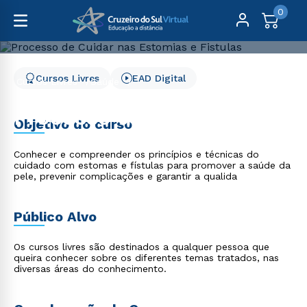
0
Cursos Livres
EAD Digital
Cursos Livres
Saúde
Processo de Cuidar nas Estomias e Fistulas
Processo de Cuidar nas
Objetivo do curso
Estomias e Fistulas
Conhecer e compreender os princípios e técnicas do
cuidado com estomas e fístulas para promover a saúde da
pele, prevenir complicações e garantir a qualida
Público Alvo
Os cursos livres são destinados a qualquer pessoa que
queira conhecer sobre os diferentes temas tratados, nas
diversas áreas do conhecimento.