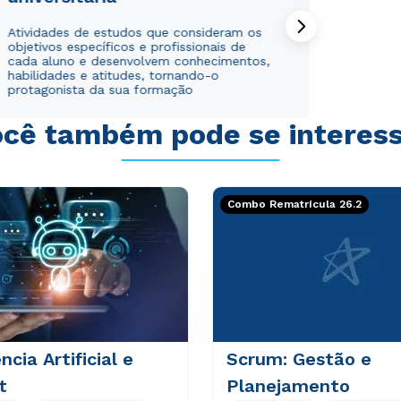
Atividades de estudos que consideram os
Estou de acordo com a
Estou de acordo com a
Política de Privacidade.
Política de Privacidade.
e
e
objetivos específicos e profissionais de
autorizo que meus dados sejam utilizados para o
autorizo que meus dados sejam utilizados para o
cada aluno e desenvolvem conhecimentos,
habilidades e atitudes, tornando-o
envio de conteúdos da Cruzeiro do Sul.
envio de conteúdos da Cruzeiro do Sul.
protagonista da sua formação
cê também pode se interes
Combo Rematrícula 26.2
ncia Artificial e
Scrum: Gestão e
t
Planejamento