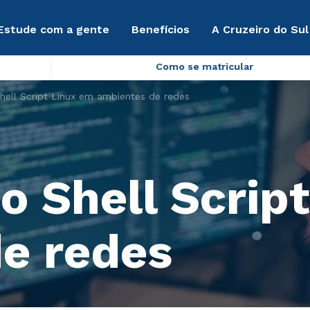
Estude com a gente
Benefícios
A Cruzeiro do Sul
Como se matricular
ell Script Linux em ambientes de redes
 Shell Scrip
e redes