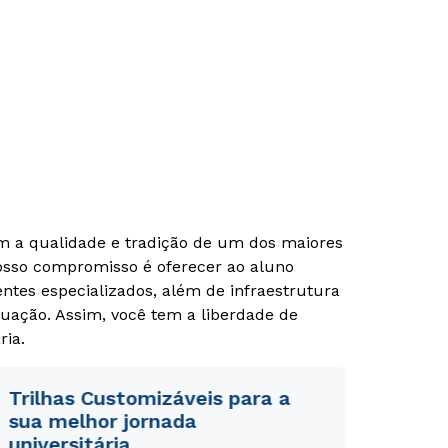
om a qualidade e tradição de um dos maiores
Nosso compromisso é oferecer ao aluno
tes especializados, além de infraestrutura
Rápido e fácil
Rápido e fácil
WhatsApp
WhatsApp
uação. Assim, você tem a liberdade de
ria.
ou
ou
Trilhas Customizáveis para a
sua melhor jornada
universitária