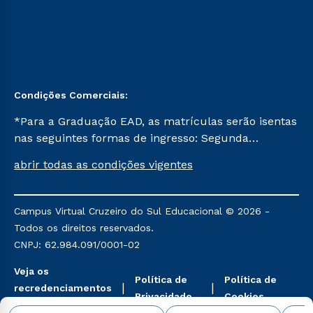
Condições Comerciais:
*Para a Graduação EAD, as matrículas serão isentas
nas seguintes formas de ingresso: Segunda
Graduação, Segunda Graduação 2.0 e Transferência.
abrir todas as condições vigentes
Já para as demais, a taxa de matrícula será de R$
49. *Para a Pós-graduação EAD, as ofertas
mencionadas são referentes aos cursos: Ensino
Campus Virtual Cruzeiro do Sul Educacional © 2026 -
Religioso, Geografia para a Docência e Metodologia
Todos os direitos reservados.
do Ensino de História: Questões Atuais.
CNPJ: 62.984.091/0001-02
Veja os
Política de
Política de
recredenciamentos
Privacidade
Cookies
aqui