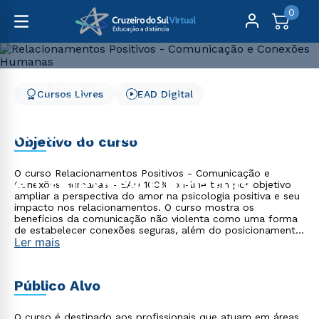
0
Cursos Livres
Saúde
Cursos Livres
EAD Digital
Relacionamentos Positivos - Comunicação e Conexões
Humanas
Relacionamentos
Objetivo do curso
Positivos - Comunicação
O curso Relacionamentos Positivos - Comunicação e
e Conexões Humanas
Conexões Humanas - EAD 100% on-line tem por objetivo
ampliar a perspectiva do amor na psicologia positiva e seu
impacto nos relacionamentos. O curso mostra os
benefícios da comunicação não violenta como uma forma
de estabelecer conexões seguras, além do posicionamento
Ler mais
com autenticidade e empatia, contribuindo com sua
formação continuada e trajetória profissional.
Público Alvo
O curso é destinado aos profissionais que atuam em áreas