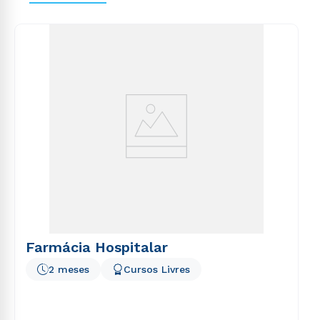
voluptas sit aspernatur aut odit aut fugit, sed quia
consequuntur magni dolores eos qui ratione
voluptatem sequi nesciunt.
Farmácia Hospitalar
2 meses
Cursos Livres