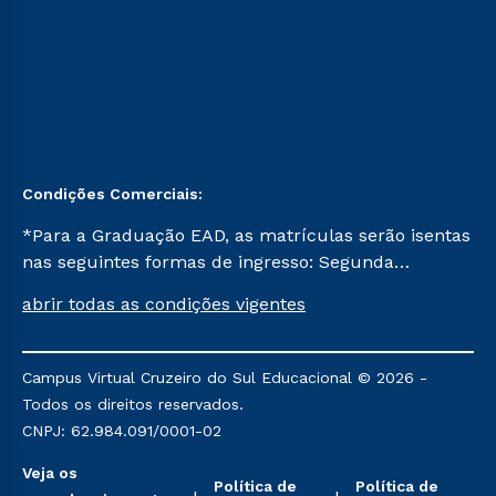
Condições Comerciais:
*Para a Graduação EAD, as matrículas serão isentas
nas seguintes formas de ingresso: Segunda
Graduação, Segunda Graduação 2.0 e Transferência.
abrir todas as condições vigentes
Já para as demais, a taxa de matrícula será de R$
49. *Para a Pós-graduação EAD, as ofertas
mencionadas são referentes aos cursos: Ensino
Campus Virtual Cruzeiro do Sul Educacional © 2026 -
Religioso, Geografia para a Docência e Metodologia
Todos os direitos reservados.
do Ensino de História: Questões Atuais.
CNPJ: 62.984.091/0001-02
Veja os
Política de
Política de