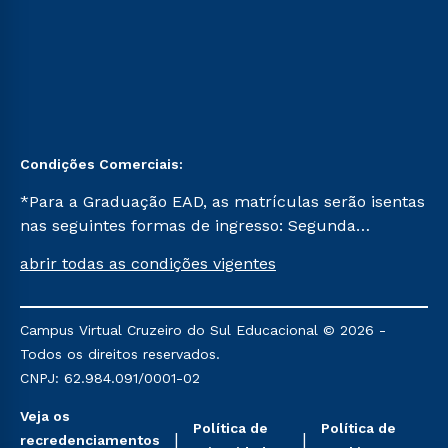
Condições Comerciais:
*Para a Graduação EAD, as matrículas serão isentas
nas seguintes formas de ingresso: Segunda
Graduação, Segunda Graduação 2.0 e Transferência.
abrir todas as condições vigentes
Já para as demais, a taxa de matrícula será de R$
49. *Para a Pós-graduação EAD, as ofertas
mencionadas são referentes aos cursos: Ensino
Campus Virtual Cruzeiro do Sul Educacional © 2026 -
Religioso, Geografia para a Docência e Metodologia
Todos os direitos reservados.
do Ensino de História: Questões Atuais.
CNPJ: 62.984.091/0001-02
Veja os
Política de
Política de
recredenciamentos