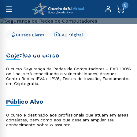
0
Cursos Livres
EAD Digital
Cursos Livres
Engenharia e Tecnologia
Segurança de Redes de Computadores
Segurança de Redes de
Objetivo do curso
Computadores
O curso Segurança de Redes de Computadores - EAD 100%
on-line, será conceituada a vulnerabilidades, Ataques
Contra Redes IPV4 e IPV6, Testes de Invasão, Fundamentos
em Criptografia.
Público Alvo
O curso é destinado aos profissionais que atuam em áreas
correlatas, bem como aos que desejam ampliar seu
conhecimento sobre o assunto.