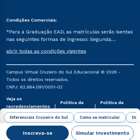
Condições Comerciais:
*Para a Graduação EAD, as matrículas serão isentas
nas seguintes formas de ingresso: Segunda
Graduação, Segunda Graduação 2.0 e Transferência.
abrir todas as condições vigentes
Já para as demais, a taxa de matrícula será de R$
49. *Para a Pós-graduação EAD, as ofertas
mencionadas são referentes aos cursos: Ensino
Campus Virtual Cruzeiro do Sul Educacional © 2026 -
Religioso, Geografia para a Docência e Metodologia
Todos os direitos reservados.
do Ensino de História: Questões Atuais.
CNPJ: 62.984.091/0001-02
Veja os
Política de
Política de
recredenciamentos
Privacidade
Cookies
aqui
Diferenciais Cruzeiro do Sul
Como se matricular
Dúv
Inscreva-se
Simular Investimento