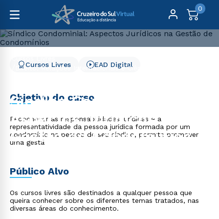
0
Cursos Livres
Cursos Livres
EAD Digital
Direito, Relações Internacionais e Ciência Política
Síndico Condominial: Aspectos Jurídicos na Gestão de
Condomínios
Objetivo do curso
Síndico Condominial:
Aspectos Jurídicos na
Reconhecer as responsabilidades jurídicas e a
representatividade da pessoa jurídica formada por um
Gestão de Condomínios
condomínio na pessoa de seu síndico, permite promover
uma gestã
Público Alvo
Os cursos livres são destinados a qualquer pessoa que
queira conhecer sobre os diferentes temas tratados, nas
diversas áreas do conhecimento.