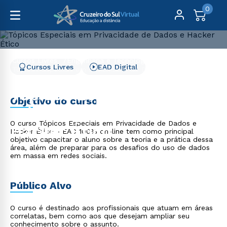
0
Cursos Livres
Engenharia e Tecnologia
Cursos Livres
EAD Digital
Tópicos Especiais em Privacidade de Dados e Hacker
Ético
Tópicos Especiais em
Objetivo do curso
Privacidade de Dados e
O curso Tópicos Especiais em Privacidade de Dados e
Hacker Ético
Hacker Ético - EAD 100% on-line tem como principal
objetivo capacitar o aluno sobre a teoria e a prática dessa
área, além de preparar para os desafios do uso de dados
em massa em redes sociais.
Público Alvo
O curso é destinado aos profissionais que atuam em áreas
correlatas, bem como aos que desejam ampliar seu
conhecimento sobre o assunto.