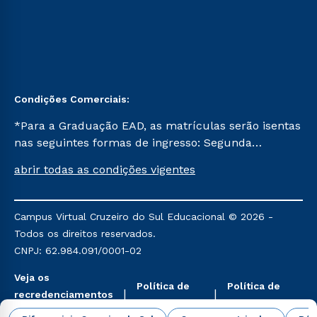
Condições Comerciais:
*Para a Graduação EAD, as matrículas serão isentas
nas seguintes formas de ingresso: Segunda
Graduação, Segunda Graduação 2.0 e Transferência.
abrir todas as condições vigentes
Já para as demais, a taxa de matrícula será de R$
49. *Para a Pós-graduação EAD, as ofertas
mencionadas são referentes aos cursos: Ensino
Campus Virtual Cruzeiro do Sul Educacional © 2026 -
Religioso, Geografia para a Docência e Metodologia
Todos os direitos reservados.
do Ensino de História: Questões Atuais.
CNPJ: 62.984.091/0001-02
Veja os
Política de
Política de
recredenciamentos
Privacidade
Cookies
aqui