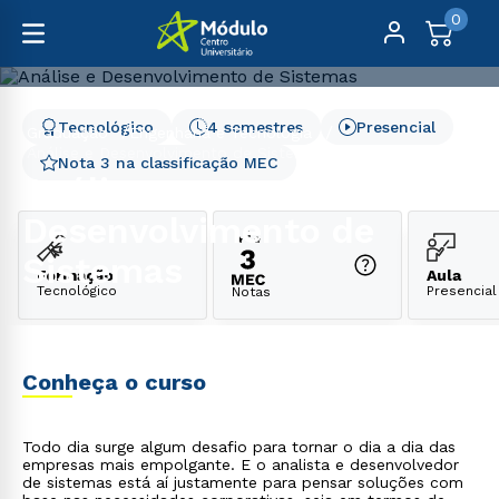
0
Tecnológico
4 semestres
Presencial
Graduação
Engenharia e Tecnologia
Análise e Desenvolvimento de Sistemas
Nota 3 na classificação MEC
Análise e
Desenvolvimento de
Sistemas
Formação
Aula
Tecnológico
Presencial
Notas
Conheça o curso
Todo dia surge algum desafio para tornar o dia a dia das
empresas mais empolgante. E o analista e desenvolvedor
de sistemas está aí justamente para pensar soluções com