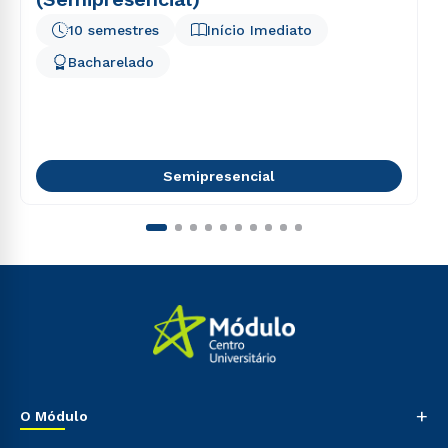
10 semestres
Início Imediato
Bacharelado
Semipresencial
+
O Módulo