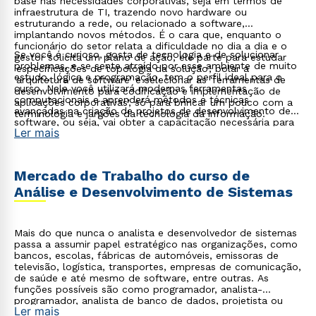
base nas necessidades corporativas, seja em termos de
infraestrutura de TI, trazendo novo hardware ou
estruturando a rede, ou relacionado a software,
implantando novos métodos. É o cara que, enquanto o
funcionário do setor relata a dificuldade no dia a dia e o
Se você é curioso, gosta de tecnologia e de solucionar
gestor solicita um plano de ação, ele parte para estudar
problemas, e se sente atraído por esse ambiente de muito
'especificações de topologia da solução', bolar a
estudo, lógica e programação, tem o perfil ideal para o
'arquitetura de software' e selecionar as 'ferramentas de
curso. Nele você utilizará modernas ferramentas
desenvolvimento para codificação e implementação de
computacionais e aprenderá métodos e técnicas
aplicações corporativas', só para brincar um pouco com a
avançadas na criação de projetos de desenvolvimento de
terminologia e jargões da tecnologia da informação.
software, ou seja, vai obter a capacitação necessária para
Ler mais
a análise, desenvolvimento, implantação, avaliação,
documentação e manutenção de sistemas computacionais.
Mercado de Trabalho do curso de
Análise e Desenvolvimento de Sistemas
Mais do que nunca o analista e desenvolvedor de sistemas
passa a assumir papel estratégico nas organizações, como
bancos, escolas, fábricas de automóveis, emissoras de
televisão, logística, transportes, empresas de comunicação,
de saúde e até mesmo de software, entre outras. As
funções possíveis são como programador, analista-
programador, analista de banco de dados, projetista ou
Ler mais
analista de sistemas ou gerente de desenvolvimento ou de