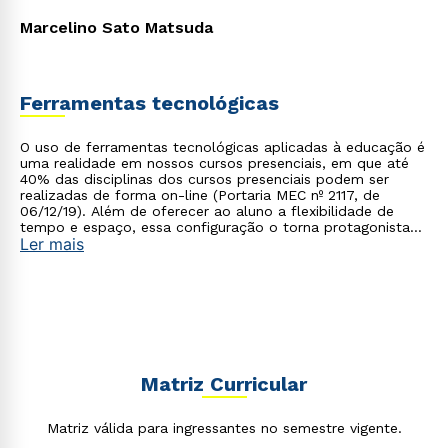
Marcelino Sato Matsuda
Ferramentas tecnológicas
O uso de ferramentas tecnológicas aplicadas à educação é
uma realidade em nossos cursos presenciais, em que até
40% das disciplinas dos cursos presenciais podem ser
realizadas de forma on-line (Portaria MEC nº 2117, de
06/12/19). Além de oferecer ao aluno a flexibilidade de
tempo e espaço, essa configuração o torna protagonista
Ler mais
no processo de construção do seu conhecimento.
Matriz Curricular
Matriz válida para ingressantes no semestre vigente.