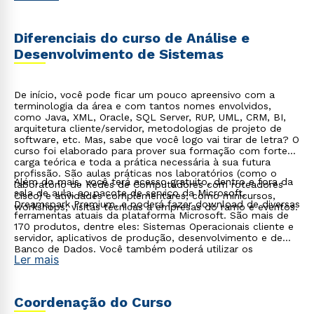
projetos.
Diferenciais do curso de Análise e
Desenvolvimento de Sistemas
De início, você pode ficar um pouco apreensivo com a
terminologia da área e com tantos nomes envolvidos,
como Java, XML, Oracle, SQL Server, RUP, UML, CRM, BI,
arquitetura cliente/servidor, metodologias de projeto de
software, etc. Mas, sabe que você logo vai tirar de letra? O
curso foi elaborado para prover sua formação com forte
carga teórica e toda a prática necessária à sua futura
profissão. São aulas práticas nos laboratórios (como o
Além do mais, você terá acesso gratuito, dentro e fora da
laboratório de Redes de Computadores com roteadores
sala de aula, ao pacote de serviço da Microsoft,
Cisco) e atividades complementares, como minicursos,
Dreamspark Premium, e poderá fazer download de diversas
workshops, visitas técnicas a empresas do ramo e eventos.
ferramentas atuais da plataforma Microsoft. São mais de
170 produtos, dentre eles: Sistemas Operacionais cliente e
servidor, aplicativos de produção, desenvolvimento e de
Banco de Dados. Você também poderá utilizar os
Ler mais
softwares mais atuais do mercado, graças a convênios
acadêmicos com as principais empresas da Tecnologia da
Informação, como IBM, Oracle e Macromedia.
Coordenação do Curso