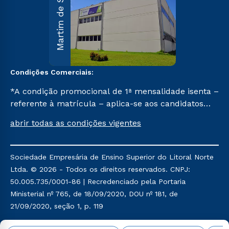
Martim de Sá
Sá
R. Maria
D’Assumpção
Carvallho, 1.00
Martim de Sá 
Caraguatatuba
SP CEP 11662-
047.
Condições Comerciais:
Saiba mai
*A condição promocional de 1ª mensalidade isenta –
referente à matrícula – aplica-se aos candidatos
aprovados em todas as formas de ingresso, exceto
abrir todas as condições vigentes
na prova on-line ou agendada, que ofertam bolsas
de até 50% de desconto, ambos ingressantes no 1º
semestre de 2024, que ainda não tenham efetivado
Sociedade Empresária de Ensino Superior do Litoral Norte
e/ou não tenham cancelado ou trancado sua
Ltda. © 2026 - Todos os direitos reservados. CNPJ:
matrícula em uma das Instituições da Cruzeiro do
50.005.735/0001-86 | Recredenciado pela Portaria
Sul Educacional, no período de um ano. Tais
Ministerial nº 765, de 18/09/2020, DOU nº 181, de
condições não se aplicam aos cursos de Medicina, e
21/09/2020, seção 1, p. 119
também para matriculados via FIES, Prouni e
outros programas governamentais, e não se
Política de Privacidade
Política de Cookies