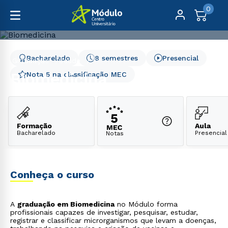
0
Bacharelado
8 semestres
Presencial
Graduação
Saúde
Biomedicina
Biomedicina
Nota 5 na classificação MEC
Formação
Aula
Bacharelado
Presencial
Notas
Conheça o curso
A
graduação em Biomedicina
no Módulo forma
profissionais capazes de investigar, pesquisar, estudar,
registrar e classificar microrganismos que levam a doenças,