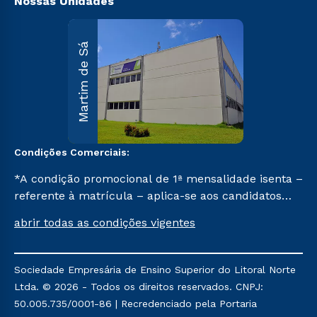
Nossas Unidades
Martim d
Martim de Sá
Sá
R. Maria
D’Assumpção
Carvallho, 1.00
Martim de Sá 
Caraguatatuba
SP CEP 11662-
047.
Condições Comerciais:
Saiba mai
*A condição promocional de 1ª mensalidade isenta –
referente à matrícula – aplica-se aos candidatos
aprovados em todas as formas de ingresso, exceto
abrir todas as condições vigentes
na prova on-line ou agendada, que ofertam bolsas
de até 50% de desconto, ambos ingressantes no 1º
semestre de 2024, que ainda não tenham efetivado
Sociedade Empresária de Ensino Superior do Litoral Norte
e/ou não tenham cancelado ou trancado sua
Ltda. © 2026 - Todos os direitos reservados. CNPJ:
matrícula em uma das Instituições da Cruzeiro do
50.005.735/0001-86 | Recredenciado pela Portaria
Sul Educacional, no período de um ano. Tais