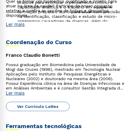
Quer se tornar um biomédico qualificado e pronto para
práticos para estimular o pensamento crítico, a
atuar na área da saúde? Participe do nosso
processo
capacidade analítica e o trabalho em equipe. A
seletivo
e confira as opções de
bolsas e descontos
formação prepara o aluno para atuar com precisão
disponíveis.
na identificação, classificação e estudo de micro-
organismos causadores de doenças, além do
Ler mais
desenvolvimento de pesquisas farmacológicas.
Laboratórios multidisciplinares e modernos:
ambientes totalmente equipados que promovem a
perfeita integração entre teoria e prática ao longo de
Coordenação do Curso
todo o ciclo básico e clínico, proporcionando vivência
real de laboratório desde as etapas iniciais da
graduação.
Franco Claudio Bonetti
Possui graduação em Biomedicina pela Universidade de
Mogi das Cruzes (1998), mestrado em Tecnologia Nuclear
Aplicações pelo Instituto de Pesquisas Energéticas e
Nucleares (2002) e doutorado na mesma área (2006).
Possui Experiência clínica na área de Doenças Infecciosas e
em Análises Ambientais e é consultor Gestão Integrada de
Ler mais
Resíduos Sólidos.
Ver Currículo Lattes
Ferramentas tecnológicas