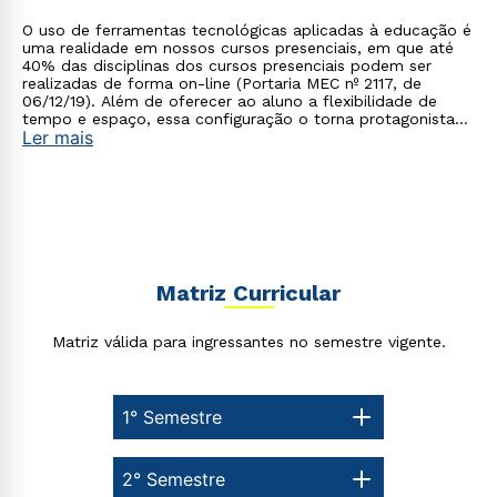
O uso de ferramentas tecnológicas aplicadas à educação é
uma realidade em nossos cursos presenciais, em que até
40% das disciplinas dos cursos presenciais podem ser
realizadas de forma on-line (Portaria MEC nº 2117, de
06/12/19). Além de oferecer ao aluno a flexibilidade de
tempo e espaço, essa configuração o torna protagonista
Ler mais
no processo de construção do seu conhecimento.
Rápido e fácil
WhatsApp
ou
Matriz Curricular
Matriz válida para ingressantes no semestre vigente.
1° Semestre
Estou de acordo com a
Política de Privacidade.
e
autorizo que meus dados sejam utilizados para o
2° Semestre
envio de conteúdos da Cruzeiro do Sul.