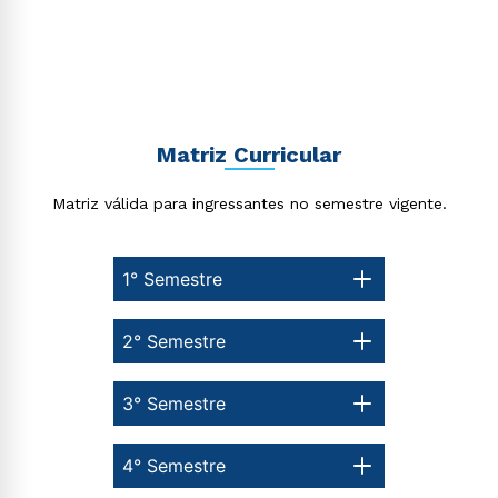
Rápido e fácil
WhatsApp
ou
Matriz Curricular
Matriz válida para ingressantes no semestre vigente.
Estou de acordo com a
Política de Privacidade.
e
1° Semestre
autorizo que meus dados sejam utilizados para o
envio de conteúdos da Cruzeiro do Sul.
2° Semestre
3° Semestre
4° Semestre