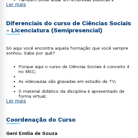
Ler mais
privadas, ONGs, organizações governamentais,
partidos políticos, movimentos sociais, etc.
Diferenciais do curso de Ciências Sociais
- Licenciatura (Semipresencial)
Só aqui você encontra aquela formação que você sempre
sonhou. Sabe por quê?
Porque aqui o curso de Ciências Sociais é conceito 4
no MEC;
As videoaulas são gravadas em estúdio de TV;
O material didático da disciplina é apresentado de
forma virtual;
Ler mais
A biblioteca virtual tem parceria com grandes
editoras; os professores são titulados como
responsáveis para cada disciplina.
Coordenação do Curso
Geni Emilia de Souza