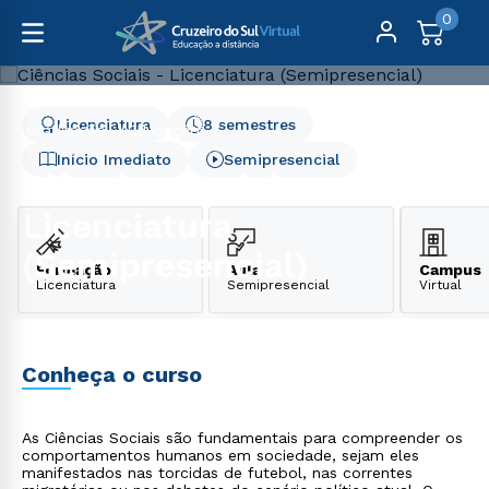
0
Licenciatura
8 semestres
Graduação
Educação
Ciências Sociais - Licenciatura (Semipresencial)
Início Imediato
Semipresencial
Ciências Sociais -
Licenciatura
(Semipresencial)
Formação
Aula
Campus
Licenciatura
Semipresencial
Virtual
Conheça o curso
As Ciências Sociais são fundamentais para compreender os
comportamentos humanos em sociedade, sejam eles
manifestados nas torcidas de futebol, nas correntes