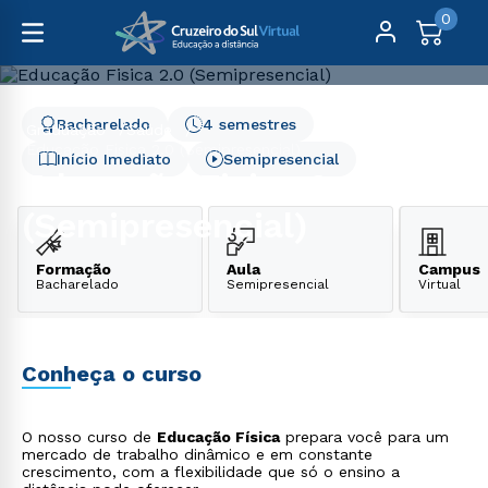
0
Bacharelado
4 semestres
Graduação
Saúde
Educação Fisica 2.0 (Semipresencial)
Início Imediato
Semipresencial
Educação Fisica 2.0
(Semipresencial)
Formação
Aula
Campus
Bacharelado
Semipresencial
Virtual
Conheça o curso
O nosso curso de
Educação Física
prepara você para um
mercado de trabalho dinâmico e em constante
crescimento, com a flexibilidade que só o ensino a