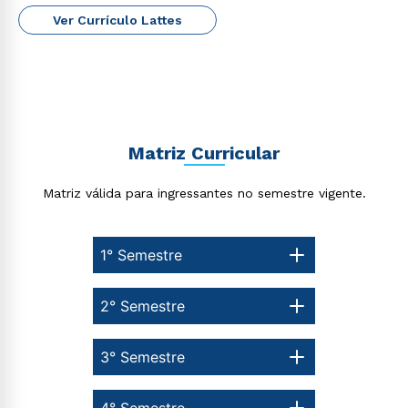
Ver Currículo Lattes
Matriz Curricular
Matriz válida para ingressantes no semestre vigente.
Rápido e fácil
1° Semestre
WhatsApp
ou
2° Semestre
3° Semestre
4° Semestre