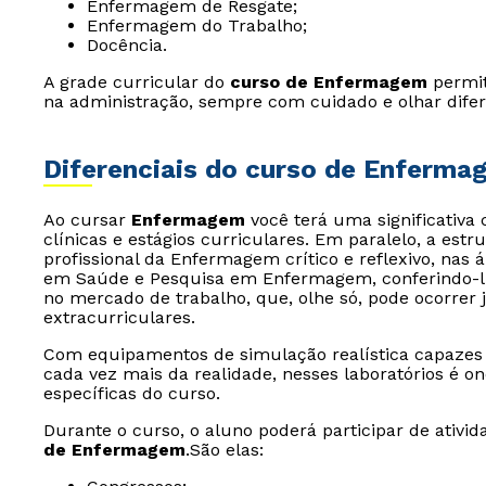
Enfermagem de Resgate;
Enfermagem do Trabalho;
Docência.
A grade curricular do
curso de Enfermagem
permit
na administração, sempre com cuidado e olhar dife
Diferenciais do curso de Enferma
Ao cursar
Enfermagem
você terá uma significativa 
clínicas e estágios curriculares. Em paralelo, a est
profissional da Enfermagem crítico e reflexivo, nas 
em Saúde e Pesquisa em Enfermagem, conferindo-lhe
no mercado de trabalho, que, olhe só, pode ocorrer 
extracurriculares.
Com equipamentos de simulação realística capazes
cada vez mais da realidade, nesses laboratórios é o
específicas do curso.
Durante o curso, o aluno poderá participar de ativ
de Enfermagem
.São elas: