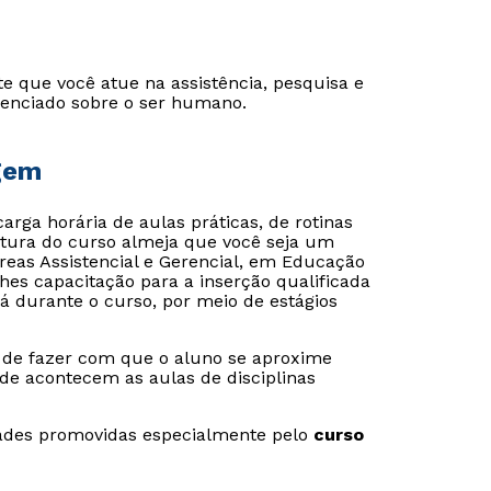
e que você atue na assistência, pesquisa e
renciado sobre o ser humano.
gem
carga horária de aulas práticas, de rotinas
rutura do curso almeja que você seja um
áreas Assistencial e Gerencial, em Educação
s capacitação para a inserção qualificada
já durante o curso, por meio de estágios
 de fazer com que o aluno se aproxime
Rápido e fácil
Rápido e fácil
nde acontecem as aulas de disciplinas
WhatsApp
WhatsApp
ou
ou
idades promovidas especialmente pelo
curso