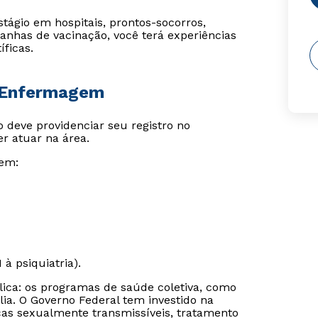
ágio em hospitais, prontos-socorros,
nhas de vacinação, você terá experiências
ficas.
e Enfermagem
 deve providenciar seu registro no
r atuar na área.
em:
à psiquiatria).
ica: os programas de saúde coletiva, como
a. O Governo Federal tem investido na
ças sexualmente transmissíveis, tratamento