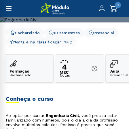
0
Bacharelado
10 semestres
Presencial
Graduação
Engenharia e Tecnologia
Engenharia Civil
Engenharia Civil
Nota 4 na classificação MEC
Formação
Aula
Bacharelado
Presencial
Notas
Conheça o curso
Ao optar por cursar
Engenharia Civil
, você precisa estar
familiarizado com números, pois o dia a dia da profissão
envolve múltiplos cálculos. Por isso é preciso que você