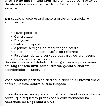
O
curso de Engenharia Civil
abre um leque bem extenso
de atuação nos segmentos da indústria, comércio e
serviços.
Em seguida, você estará apto a projetar, gerenciar e
acompanhar:
Fazer perícias;
Concretagem;
Dragagem;
Pintura e topografia;
Agendar serviços de manutenção predial;
Etapas de uma construção ou reforma;
Fiscalizar obras e serviços auxiliares de drenagem;
Emitir laudos técnicos.
São diversas possibilidades de cargos para o profissional
em
Engenharia Civil
como: diretor, gerente, analista,
coordenador e supervisor.
Você também poderá se dedicar à docência universitária ou
análise jurídica, dentre outras funções.
É ampla a demanda para a construção de obras de grande
porte, que requerem profissionais com formação na
faculdade de
Engenharia Civil
.