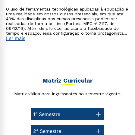
O uso de ferramentas tecnológicas aplicadas à educação é
uma realidade em nossos cursos presenciais, em que até
40% das disciplinas dos cursos presenciais podem ser
realizadas de forma on-line (Portaria MEC nº 2117, de
06/12/19). Além de oferecer ao aluno a flexibilidade de
tempo e espaço, essa configuração o torna protagonista
Ler mais
no processo de construção do seu conhecimento.
Rápido e fácil
WhatsApp
ou
Matriz Curricular
Matriz válida para ingressantes no semestre vigente.
Estou de acordo com a
Política de Privacidade.
e
1° Semestre
autorizo que meus dados sejam utilizados para o
envio de conteúdos da Cruzeiro do Sul.
2° Semestre