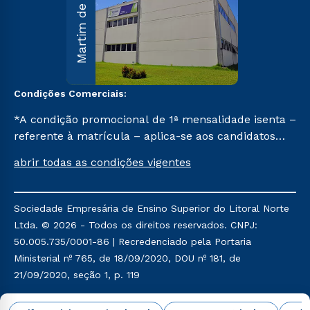
Martim de Sá
R. Maria
D’Assumpção
Carvallho, 1.00
Martim de Sá 
Caraguatatuba
SP CEP 11662-
047.
Condições Comerciais:
Saiba mai
*A condição promocional de 1ª mensalidade isenta –
referente à matrícula – aplica-se aos candidatos
aprovados em todas as formas de ingresso, exceto
abrir todas as condições vigentes
na prova on-line ou agendada, que ofertam bolsas
de até 50% de desconto, ambos ingressantes no 1º
semestre de 2024, que ainda não tenham efetivado
Sociedade Empresária de Ensino Superior do Litoral Norte
e/ou não tenham cancelado ou trancado sua
Ltda. © 2026 - Todos os direitos reservados. CNPJ:
matrícula em uma das Instituições da Cruzeiro do
50.005.735/0001-86 | Recredenciado pela Portaria
Sul Educacional, no período de um ano. Tais
Ministerial nº 765, de 18/09/2020, DOU nº 181, de
condições não se aplicam aos cursos de Medicina, e
21/09/2020, seção 1, p. 119
também para matriculados via FIES, Prouni e
outros programas governamentais, e não se
Política de Privacidade
Política de Cookies