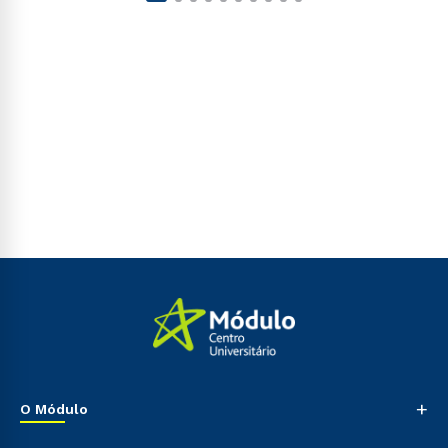
+
O Módulo