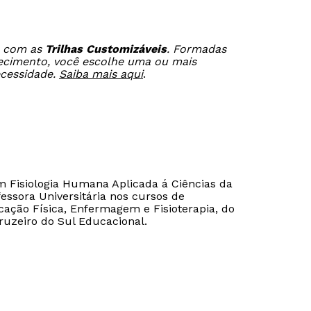
a com as
Trilhas Customizáveis
. Formadas
hecimento, você escolhe uma ou mais
Estou de acordo com a
Estou de acordo com a
Política de Privacidade.
Política de Privacidade.
e
e
ecessidade.
Saiba mais aqui
.
autorizo que meus dados sejam utilizados para o
autorizo que meus dados sejam utilizados para o
envio de conteúdos do Módulo.
envio de conteúdos da Cruzeiro do Sul.
m Fisiologia Humana Aplicada á Ciências da
essora Universitária nos cursos de
cação Física, Enfermagem e Fisioterapia, do
ruzeiro do Sul Educacional.