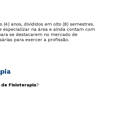
 (4) anos, divididos em oito (8) semestres.
e especializar na área e ainda contam com
s para se destacarem no mercado de
árias para exercer a profissão.
pia
 de Fisioterapia
?
Rápido e fácil
Rápido e fácil
WhatsApp
WhatsApp
ou
ou