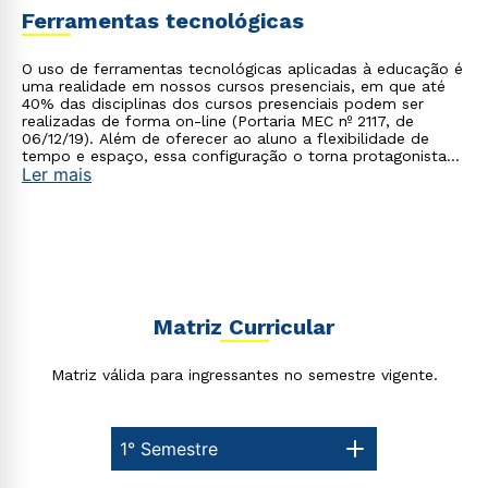
Ferramentas tecnológicas
O uso de ferramentas tecnológicas aplicadas à educação é
uma realidade em nossos cursos presenciais, em que até
40% das disciplinas dos cursos presenciais podem ser
realizadas de forma on-line (Portaria MEC nº 2117, de
06/12/19). Além de oferecer ao aluno a flexibilidade de
tempo e espaço, essa configuração o torna protagonista
Ler mais
no processo de construção do seu conhecimento.
Matriz Curricular
Matriz válida para ingressantes no semestre vigente.
1° Semestre
Rápido e fácil