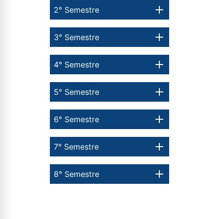
WhatsApp
2° Semestre
ou
3° Semestre
4° Semestre
5° Semestre
Estou de acordo com a
Política de Privacidade.
e
autorizo que meus dados sejam utilizados para o
envio de conteúdos da Cruzeiro do Sul.
6° Semestre
7° Semestre
8° Semestre