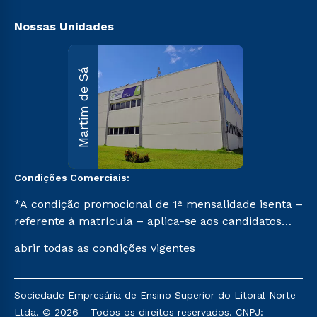
Nossas Unidades
Martim d
Martim de Sá
Sá
R. Maria
D’Assumpção
Carvallho, 1.00
Martim de Sá 
Caraguatatuba
SP CEP 11662-
047.
Condições Comerciais:
Saiba mai
*A condição promocional de 1ª mensalidade isenta –
referente à matrícula – aplica-se aos candidatos
aprovados em todas as formas de ingresso, exceto
abrir todas as condições vigentes
na prova on-line ou agendada, que ofertam bolsas
de até 50% de desconto, ambos ingressantes no 1º
semestre de 2024, que ainda não tenham efetivado
Sociedade Empresária de Ensino Superior do Litoral Norte
e/ou não tenham cancelado ou trancado sua
Ltda. © 2026 - Todos os direitos reservados. CNPJ: