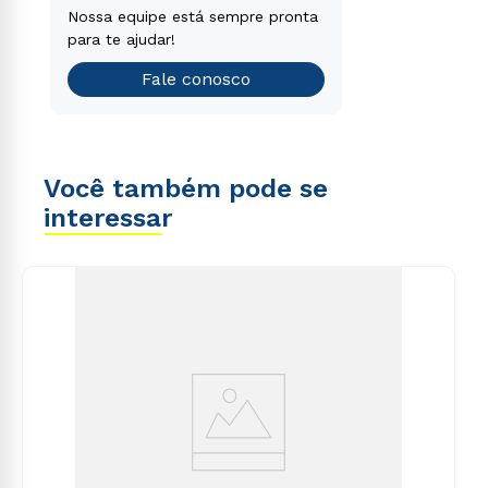
voluptatem sequi nesciunt.
Encontre o curso de graduação
Nossa equipe está sempre pronta
que é o ideal para você.
para te ajudar!
Teste vocacional
Fale conosco
Você também pode se
interessar