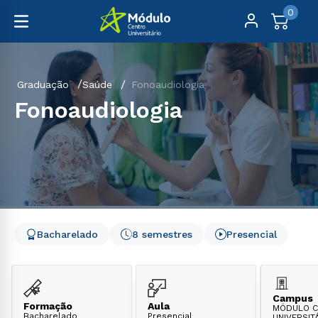
0
Graduação
Saúde
Fonoaudiologia
Fonoaudiologia
Bacharelado
8 semestres
Presencial
Campus
Formação
Aula
MÓDULO C
Bacharelado
Presencial
UNIVERSITÁ