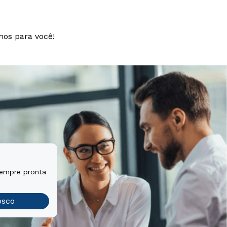
mos para você!
sempre pronta
osco