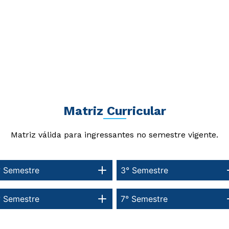
Matriz Curricular
Matriz válida para ingressantes no semestre vigente.
° Semestre
3° Semestre
Rápido e fácil
Rápido e fácil
WhatsApp
WhatsApp
ou
ou
° Semestre
7° Semestre