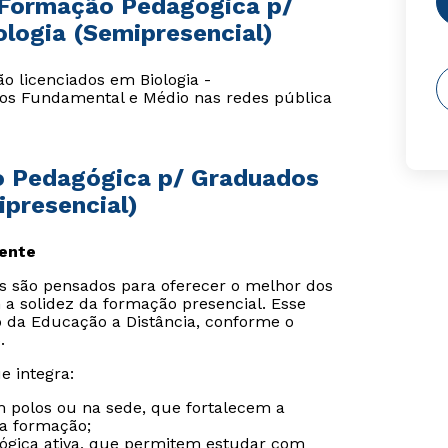
 Formação Pedagógica p/
logia (Semipresencial)
o licenciados em Biologia -
nos Fundamental e Médio nas redes pública
ão Pedagógica p/ Graduados
ipresencial)
sente
is são pensados para oferecer o melhor dos
 a solidez da formação presencial. Esse
o da Educação a Distância, conforme o
.
e integra:
m polos ou na sede, que fortalecem a
da formação;
gógica ativa, que permitem estudar com