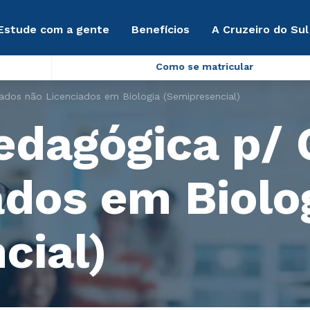
Estude com a gente
Benefícios
A Cruzeiro do Sul
Como se matricular
dos não Licenciados em Biologia (Semipresencial)
edagógica p/
ados em Biolo
cial)