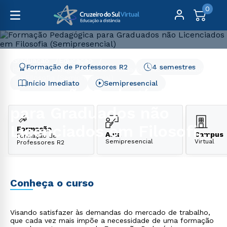
0
Graduação
Educação
Formação de Professores R2
4 semestres
Formação Pedagógica para Graduados não Licenciados
em Filosofia (Semipresencial)
Início Imediato
Semipresencial
Formação Pedagógica
para Graduados não
Licenciados em Filosofia
Formação
Aula
Campus
Formação de
Semipresencial
Virtual
Professores R2
(Semipresencial)
Conheça o curso
Visando satisfazer às demandas do mercado de trabalho,
que cada vez mais impõe a necessidade de uma formação