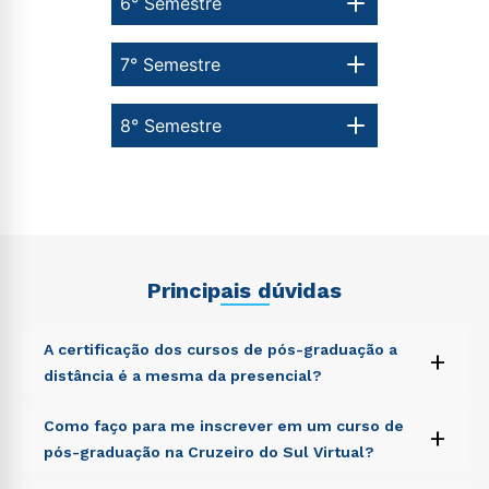
6° Semestre
7° Semestre
8° Semestre
Principais dúvidas
A certificação dos cursos de pós-graduação a
+
distância é a mesma da presencial?
Sed ut perspiciatis unde omnis iste natus error sit
Como faço para me inscrever em um curso de
+
voluptatem accusantium doloremque laudantium,
pós-graduação na Cruzeiro do Sul Virtual?
totam rem aperiam, eaque ipsa quae ab illo inventore
veritatis et quasi architecto beatae vitae dicta sunt