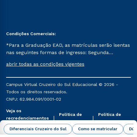
Condições Comerciais:
*Para a Graduação EAD, as matrículas serão isentas
nas seguintes formas de ingresso: Segunda
Graduação, Segunda Graduação 2.0 e Transferência.
abrir todas as condições vigentes
Já para as demais, a taxa de matrícula será de R$
49. *Para a Pós-graduação EAD, as ofertas
mencionadas são referentes aos cursos: Ensino
Campus Virtual Cruzeiro do Sul Educacional © 2026 -
Religioso, Geografia para a Docência e Metodologia
Todos os direitos reservados.
do Ensino de História: Questões Atuais.
CNPJ: 62.984.091/0001-02
Veja os
Política de
Política de
recredenciamentos
Privacidade
Cookies
aqui
Diferenciais Cruzeiro do Sul
Como se matricular
Dúv