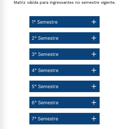
Matriz válida para ingressantes no semestre vigente.
1° Semestre
2° Semestre
Rápido e fácil
WhatsApp
3° Semestre
ou
4° Semestre
5° Semestre
Estou de acordo com a
Política de Privacidade.
e
6° Semestre
autorizo que meus dados sejam utilizados para o
envio de conteúdos da Cruzeiro do Sul.
7° Semestre