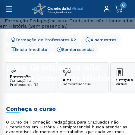
0
Graduação
Educação
Formação de Professores R2
4 semestres
Formação Pedagógica para Graduados não Licenciados
em História (Semipresencial)
Início Imediato
Semipresencial
Formação Pedagógica
para Graduados não
Licenciados em História
Formação
Aula
Campus
Formação de
Semipresencial
Virtual
Professores R2
(Semipresencial)
Conheça o curso
O Curso de Formação Pedagógica para Graduados não
Licenciados em História - Semipresencial busca atender as
expectativas do mercado de trabalho, que cada vez mais