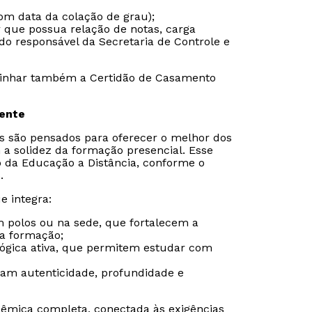
om data da colação de grau);
r que possua relação de notas, carga
do responsável da Secretaria de Controle e
inhar também a Certidão de Casamento
sente
is são pensados para oferecer o melhor dos
 a solidez da formação presencial. Esse
o da Educação a Distância, conforme o
.
e integra:
m polos ou na sede, que fortalecem a
da formação;
gógica ativa, que permitem estudar com
ram autenticidade, profundidade e
êmica completa, conectada às exigências