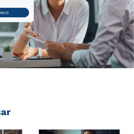
osco
sar