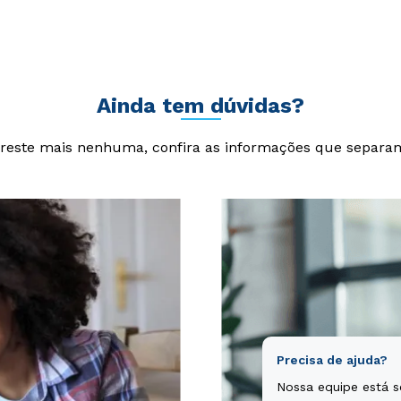
cta sunt explicabo. Nemo enim ipsam voluptatem quia voluptas si
git, sed quia consequuntur magni dolores eos qui ratione volupta
Ainda tem dúvidas?
reste mais nenhuma, confira as informações que separa
Precisa de ajuda?
Nossa equipe está 