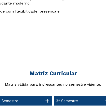
udante moderno.
de com flexibilidade, presença e
Matriz Curricular
Rápido e fácil
Rápido e fácil
Matriz válida para ingressantes no semestre vigente.
WhatsApp
WhatsApp
ou
ou
° Semestre
3° Semestre