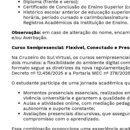
Diploma (frente e verso);
Certificado de Conclusão do Ensino Superior (c
Histórico escolar anterior de educação superio
horária, período cursado e carimbo/assinatura 
Registros Acadêmicos da Instituição de Ensino.
Observação:
em caso de alteração do nome, encam
e/ou Averbação.
Curso Semipresencial: Flexível, Conectado e Pre
Na Cruzeiro do Sul Virtual, os cursos semipresencia
dois mundos: a flexibilidade do ambiente digital com
formato segue as diretrizes da nova regulamentaçã
Decreto nº 12.456/2025 e a Portaria MEC nº 378/2025
O estudante participa de uma jornada acadêmica qu
Momentos presenciais essenciais, realizados e
vivência universitária e garantem a qualidade 
Aulas e atividades online, com mediação peda
autonomia e suporte constante;
Avaliações presenciais discursivas, que assegu
compromisso com o aprendizado.
Essa combinação proporciona uma experiência acad