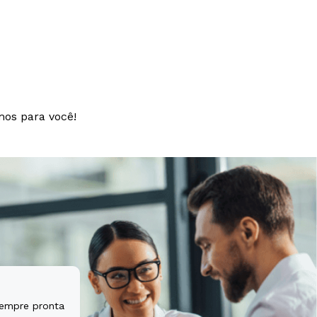
t aspernatur
tem sequi
mos para você!
sempre pronta