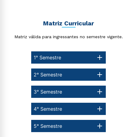
Estou de acordo com a
Política de Privacidade.
e
autorizo que meus dados sejam utilizados para o
Matriz Curricular
envio de conteúdos da Cruzeiro do Sul.
Matriz válida para ingressantes no semestre vigente.
1° Semestre
2° Semestre
3° Semestre
4° Semestre
5° Semestre