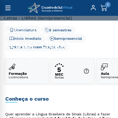
0
Licenciatura
8 semestres
Graduação
Educação
Letras - LIBRAS (Semipresencial)
Início Imediato
Semipresencial
Letras - LIBRAS
Nota 5 na classificação MEC
(Semipresencial)
Formação
Aula
Licenciatura
Semiprese
Notas
Conheça o curso
Quer aprender a Língua Brasileira de Sinais (Libras) e fazer