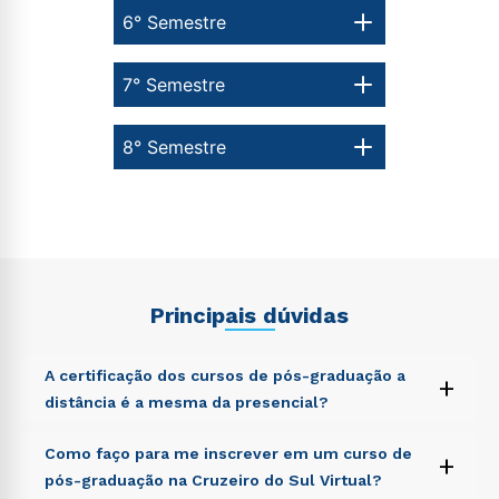
6° Semestre
7° Semestre
8° Semestre
Principais dúvidas
A certificação dos cursos de pós-graduação a
+
distância é a mesma da presencial?
Sed ut perspiciatis unde omnis iste natus error sit
Como faço para me inscrever em um curso de
+
voluptatem accusantium doloremque laudantium,
pós-graduação na Cruzeiro do Sul Virtual?
totam rem aperiam, eaque ipsa quae ab illo inventore