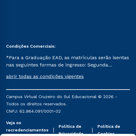
Condições Comerciais:
*Para a Graduação EAD, as matrículas serão isentas
nas seguintes formas de ingresso: Segunda
Graduação, Segunda Graduação 2.0 e Transferência.
abrir todas as condições vigentes
Já para as demais, a taxa de matrícula será de R$
49. *Para a Pós-graduação EAD, as ofertas
mencionadas são referentes aos cursos: Ensino
Campus Virtual Cruzeiro do Sul Educacional © 2026 -
Religioso, Geografia para a Docência e Metodologia
Todos os direitos reservados.
do Ensino de História: Questões Atuais.
CNPJ: 62.984.091/0001-02
Veja os
Política de
Política de
recredenciamentos
Privacidade
Cookies