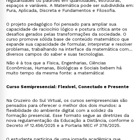
regularidades ou padrões em quantidades, estruturas,
espaços e variáveis. A Matemática pode ser subdividida em:
Pura, Aplicada, Discreta e Fundamentos e Filosofia.
O projeto pedagógico foi pensado para ampliar sua
capacidade de raciocínio lógico e postura crítica ante os
desafios gerados pelas transformações da sociedade. O
curso promove sólida base de conteúdo matemático que
expande sua capacidade de formular, interpretar e resolver
problemas, trabalhando na interface da matemática com
diversos campos do saber e suas tecnologias.
Não é à toa que a Física, Engenharias, Ciências
Econômicas, Humanas, Biológicas e Sociais bebem há
muito tempo da mesma fonte: a matemática!
Curso Semipresencial: Flexível, Conectado e Presente
Na Cruzeiro do Sul Virtual, os cursos semipresenciais são
pensados para oferecer o melhor dos dois mundos: a
flexibilidade do ambiente digital com a solidez da
formação presencial. Esse formato segue as diretrizes da
nova regulamentação da Educação a Distância, conforme o
Decreto nº 12.456/2025 e a Portaria MEC nº 378/2025.
O estudante participa de uma jornada acadêmica que