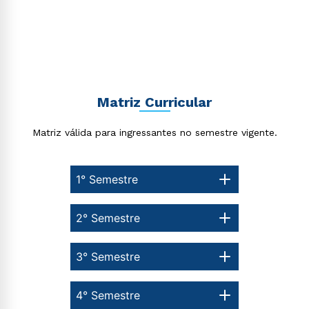
Matriz Curricular
Estou de acordo com a
Política de Privacidade.
e
autorizo que meus dados sejam utilizados para o
envio de conteúdos da Cruzeiro do Sul.
Matriz válida para ingressantes no semestre vigente.
1° Semestre
2° Semestre
3° Semestre
4° Semestre