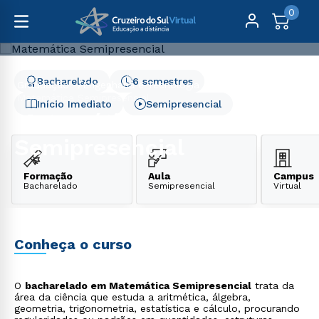
0
Bacharelado
6 semestres
Graduação
Engenharia e Tecnologia
Matemática Semipresencial
Início Imediato
Semipresencial
Matemática
Semipresencial
Formação
Aula
Campus
Bacharelado
Semipresencial
Virtual
Conheça o curso
O
bacharelado em Matemática Semipresencial
trata da
área da ciência que estuda a aritmética, álgebra,
geometria, trigonometria, estatística e cálculo, procurando