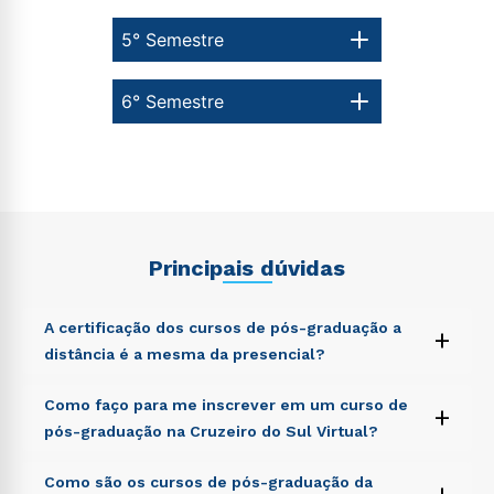
5° Semestre
6° Semestre
Principais dúvidas
A certificação dos cursos de pós-graduação a
+
distância é a mesma da presencial?
Sed ut perspiciatis unde omnis iste natus error sit
Como faço para me inscrever em um curso de
+
voluptatem accusantium doloremque laudantium,
pós-graduação na Cruzeiro do Sul Virtual?
totam rem aperiam, eaque ipsa quae ab illo inventore
veritatis et quasi architecto beatae vitae dicta sunt
Sed ut perspiciatis unde omnis iste natus error sit
Como são os cursos de pós-graduação da
explicabo. Nemo enim ipsam voluptatem quia