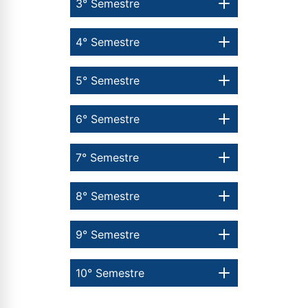
3° Semestre
4° Semestre
5° Semestre
6° Semestre
7° Semestre
Rápido e fácil
WhatsApp
8° Semestre
ou
9° Semestre
10° Semestre
Estou de acordo com a
Política de Privacidade.
e