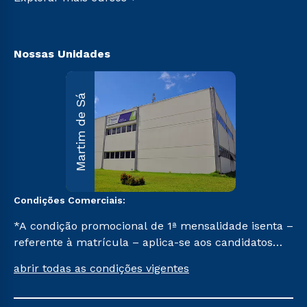
Nossas Unidades
Martim d
Martim de Sá
Sá
R. Maria
D’Assumpção
Carvallho, 1.00
Martim de Sá 
Caraguatatuba
SP CEP 11662-
047.
Condições Comerciais:
Saiba mai
*A condição promocional de 1ª mensalidade isenta –
referente à matrícula – aplica-se aos candidatos
aprovados em todas as formas de ingresso, exceto
abrir todas as condições vigentes
na prova on-line ou agendada, que ofertam bolsas
de até 50% de desconto, ambos ingressantes no 1º