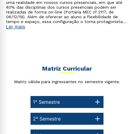
uma realidade em nossos cursos presenciais, em que até
40% das disciplinas dos cursos presenciais podem ser
realizadas de forma on-line (Portaria MEC nº 2117, de
06/12/19). Além de oferecer ao aluno a flexibilidade de
tempo e espaço, essa configuração o torna protagonista
Ler mais
no processo de construção do seu conhecimento.
Matriz Curricular
Matriz válida para ingressantes no semestre vigente.
1° Semestre
2° Semestre