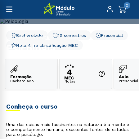
0
Bacharelado
10 semestres
Presencial
Graduação
Saúde
Psicologia
Psicologia
Nota 4 na classificação MEC
Formação
Aula
Bacharelado
Presencial
Notas
Conheça o curso
Uma das coisas mais fascinantes na natureza é a mente e
o comportamento humano, excelentes fontes de estudos
para o psicólogo.