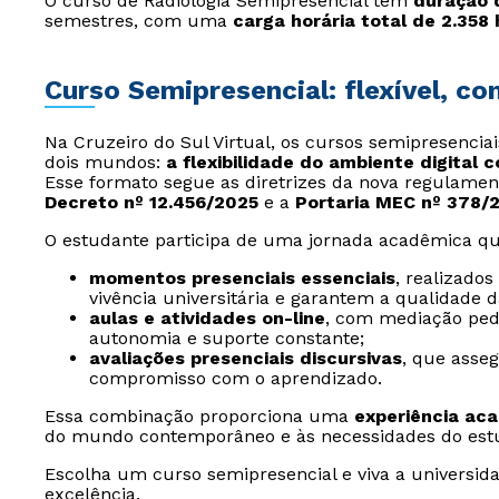
O curso de Radiologia Semipresencial tem
duração d
semestres, com uma
carga horária total de 2.358
Curso Semipresencial: flexível, c
Na Cruzeiro do Sul Virtual, os cursos semipresencia
dois mundos:
a flexibilidade do ambiente digital 
Esse formato segue as diretrizes da nova regulamen
Decreto nº 12.456/2025
e a
Portaria MEC nº 378/
O estudante participa de uma jornada acadêmica qu
momentos presenciais essenciais
, realizado
vivência universitária e garantem a qualidade 
aulas e atividades on-line
, com mediação ped
autonomia e suporte constante;
avaliações presenciais discursivas
, que asse
compromisso com o aprendizado.
Essa combinação proporciona uma
experiência ac
do mundo contemporâneo e às necessidades do est
Escolha um curso semipresencial e viva a universida
excelência.