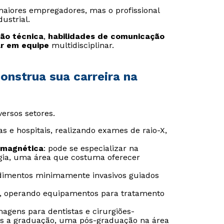
 maiores empregadores, mas o profissional
ustrial.
ção técnica
,
habilidades de comunicação
r em equipe
multidisciplinar.
onstrua sua carreira na
ersos setores.
as e hospitais, realizando exames de raio-X,
 magnética
: pode se especializar na
gia, uma área que costuma oferecer
Rápido e fácil
Rápido e fácil
edimentos minimamente invasivos guiados
WhatsApp
WhatsApp
os, operando equipamentos para tratamento
ou
ou
magens para dentistas e cirurgiões-
s a graduação, uma pós-graduação na área