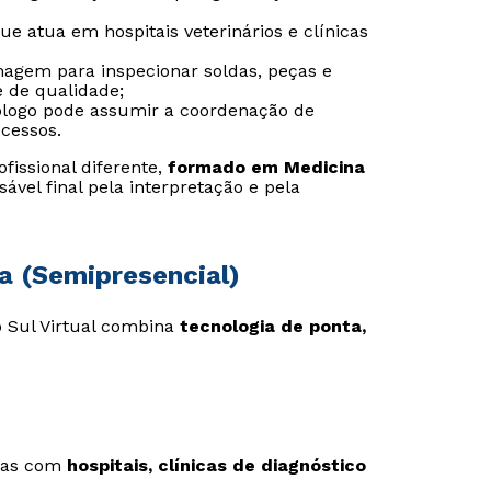
e atua em hospitais veterinários e clínicas
 imagem para inspecionar soldas, peças e
e de qualidade;
Estou de acordo com a
Estou de acordo com a
Política de Privacidade.
Política de Privacidade.
e
e
nólogo pode assumir a coordenação de
autorizo que meus dados sejam utilizados para o
autorizo que meus dados sejam utilizados para o
cessos.
envio de conteúdos da Cruzeiro do Sul.
envio de conteúdos da Cruzeiro do Sul.
issional diferente,
formado em Medicina
sável final pela interpretação e pela
ia (Semipresencial)
o Sul Virtual combina
tecnologia de ponta,
rias com
hospitais, clínicas de diagnóstico