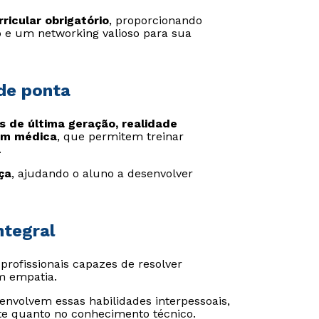
rricular obrigatório
, proporcionando
 e um networking valioso para sua
 de ponta
s de última geração, realidade
em médica
, que permitem treinar
.
ça
, ajudando o aluno a desenvolver
ntegral
rofissionais capazes de resolver
m empatia.
senvolvem essas habilidades interpessoais,
te quanto no conhecimento técnico.