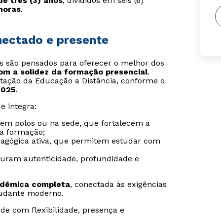
e três (3) anos
, divididos em seis (6)
 horas
.
onectado e presente
is são pensados para oferecer o melhor dos
com a solidez da formação presencial
.
tação da Educação a Distância, conforme o
2025
.
e integra:
s em polos ou na sede, que fortalecem a
da formação;
agógica ativa, que permitem estudar com
guram autenticidade, profundidade e
adêmica completa
, conectada às exigências
udante moderno.
de com flexibilidade, presença e