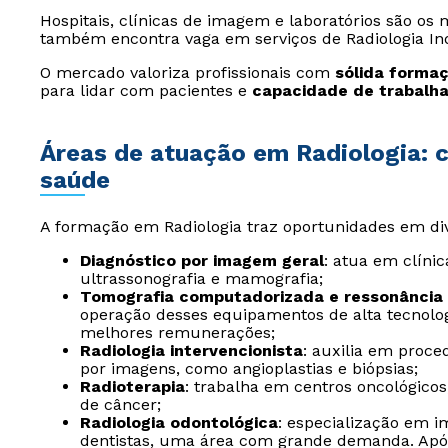
Hospitais, clínicas de imagem e laboratórios são os
também encontra vaga em serviços de Radiologia Ind
O mercado valoriza profissionais com
sólida forma
para lidar com pacientes e
capacidade de trabalha
Áreas de atuação em Radiologia: c
saúde
A formação em Radiologia traz oportunidades em div
Diagnóstico por imagem geral
: atua em clínic
ultrassonografia e mamografia;
Tomografia computadorizada e ressonância
operação desses equipamentos de alta tecnolo
melhores remunerações;
Radiologia intervencionista
: auxilia em proc
por imagens, como angioplastias e biópsias;
Radioterapia
: trabalha em centros oncológic
de câncer;
Radiologia odontológica
: especialização em i
dentistas, uma área com grande demanda. Apó