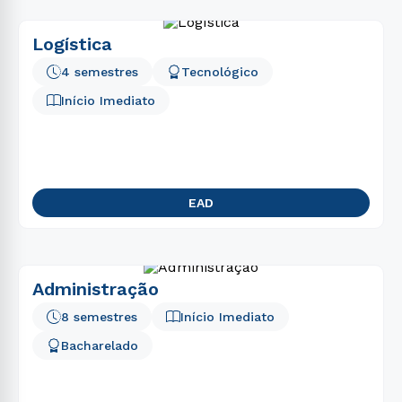
Logística
4 semestres
Tecnológico
Início Imediato
EAD
Administração
8 semestres
Início Imediato
Bacharelado