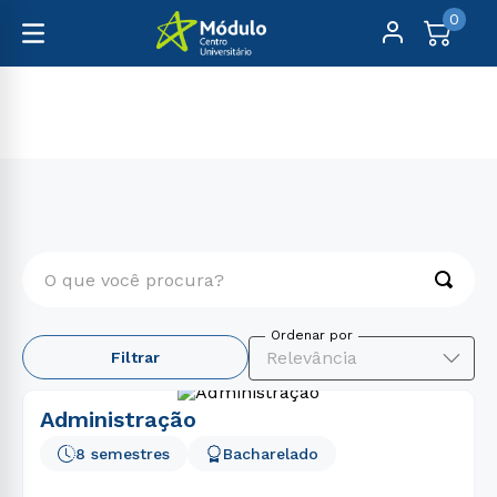
0
Graduação
Gestão e Negócios
O que você procura?
TERMOS MAIS BUSCADOS
Relevância
Filtrar
1
º
medicina
2
º
educação física
Administração
3
º
psicologia
8 semestres
Bacharelado
4
º
nutrição