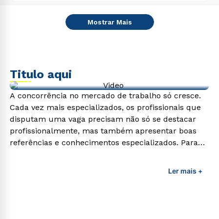
Mostrar Mais
Titulo aqui
Video de exemplo
A concorrência no mercado de trabalho só cresce.
Cada vez mais especializados, os profissionais que
disputam uma vaga precisam não só se destacar
profissionalmente, mas também apresentar boas
referências e conhecimentos especializados. Para
adquirir esses conhecimentos e capacitar os
profissionais da área é preciso garantir uma
Ler mais +
formação de qualidade que consiga suprir todas as
demandas exigidas atualmente.