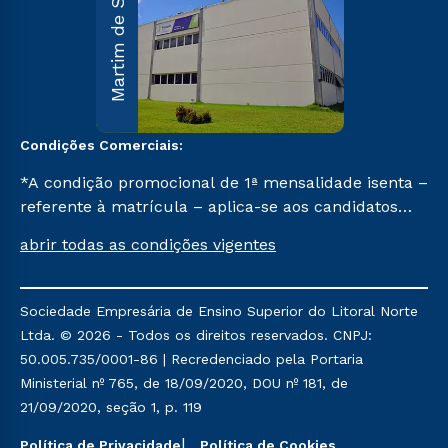
Martim de Sá
Sá
R. Maria
D’Assumpção
Carvallho, 1.00
Martim de Sá 
Caraguatatuba
SP CEP 11662-
047.
Condições Comerciais:
Saiba mai
*A condição promocional de 1ª mensalidade isenta –
referente à matrícula – aplica-se aos candidatos
aprovados em todas as formas de ingresso, exceto
abrir todas as condições vigentes
na prova on-line ou agendada, que ofertam bolsas
de até 50% de desconto, ambos ingressantes no 1º
semestre de 2024, que ainda não tenham efetivado
Sociedade Empresária de Ensino Superior do Litoral Norte
e/ou não tenham cancelado ou trancado sua
Ltda. © 2026 - Todos os direitos reservados. CNPJ:
matrícula em uma das Instituições da Cruzeiro do
50.005.735/0001-86 | Recredenciado pela Portaria
Sul Educacional, no período de um ano. Tais
Ministerial nº 765, de 18/09/2020, DOU nº 181, de
condições não se aplicam aos cursos de Medicina, e
21/09/2020, seção 1, p. 119
também para matriculados via FIES, Prouni e
outros programas governamentais, e não se
Política de Privacidade
Política de Cookies