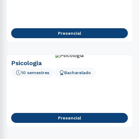
5
º
farmácia
6
º
enfermagem
7
º
engenharia software
Presencial
8
º
biomedicina
9
º
fisioterapia
10
º
pedagogia
Psicologia
10 semestres
Bacharelado
Presencial