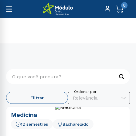
0
Graduação
Saúde
O que você procura?
TERMOS MAIS BUSCADOS
Relevância
Filtrar
1
º
medicina
2
º
educação física
Medicina
3
º
psicologia
12 semestres
Bacharelado
4
º
nutrição