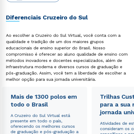
Diferenciais Cruzeiro do Sul
Ao escolher a Cruzeiro do Sul Virtual, você conta com a
Estou de acordo com a
Política de Privacidade.
e
qualidade e tradição de um dos maiores grupos
autorizo que meus dados sejam utilizados para o
educacionais de ensino superior do Brasil. Nosso
envio de conteúdos da Cruzeiro do Sul.
compromisso é oferecer ao aluno qualidade de ensino com
métodos inovadores e docentes especializados, além de
infraestrutura moderna e diversos cursos de graduação e
pós-graduação. Assim, você tem a liberdade de escolher a
melhor opção para sua jornada universitária.
Mais de 1300 polos em
Trilhas Cus
todo o Brasil
para a sua
jornada uni
A Cruzeiro do Sul Virtual está
presente em todo o país,
Atividades de e
oferecendo os melhores cursos
consideram os o
de graduação e pós-graduação a