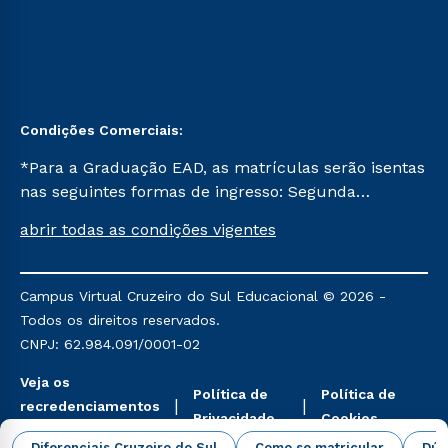
Condições Comerciais:
*Para a Graduação EAD, as matrículas serão isentas
nas seguintes formas de ingresso: Segunda
Graduação, Segunda Graduação 2.0 e Transferência.
abrir todas as condições vigentes
Já para as demais, a taxa de matrícula será de R$
49. *Para a Pós-graduação EAD, as ofertas
mencionadas são referentes aos cursos: Ensino
Campus Virtual Cruzeiro do Sul Educacional © 2026 -
Religioso, Geografia para a Docência e Metodologia
Todos os direitos reservados.
do Ensino de História: Questões Atuais.
CNPJ: 62.984.091/0001-02
Veja os
Política de
Política de
recredenciamentos
Privacidade
Cookies
aqui
Diferenciais Cruzeiro do Sul
Como se matricular
Dúv