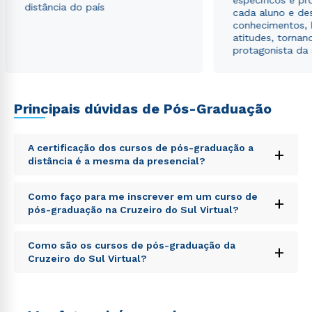
específicos e pro
distância do país
cada aluno e de
conhecimentos, 
atitudes, tornan
protagonista da
Principais dúvidas de Pós-Graduação
A certificação dos cursos de pós-graduação a
+
distância é a mesma da presencial?
Sed ut perspiciatis unde omnis iste natus error sit
Como faço para me inscrever em um curso de
+
voluptatem accusantium doloremque laudantium,
pós-graduação na Cruzeiro do Sul Virtual?
totam rem aperiam, eaque ipsa quae ab illo inventore
veritatis et quasi architecto beatae vitae dicta sunt
Sed ut perspiciatis unde omnis iste natus error sit
explicabo. Nemo enim ipsam voluptatem quia
Como são os cursos de pós-graduação da
+
voluptatem accusantium doloremque laudantium,
voluptas sit aspernatur aut odit aut fugit, sed quia
Cruzeiro do Sul Virtual?
totam rem aperiam, eaque ipsa quae ab illo inventore
consequuntur magni dolores eos qui ratione
veritatis et quasi architecto beatae vitae dicta sunt
voluptatem sequi nesciunt.
Sed ut perspiciatis unde omnis iste natus error sit
explicabo. Nemo enim ipsam voluptatem quia
voluptatem accusantium doloremque laudantium,
voluptas sit aspernatur aut odit aut fugit, sed quia