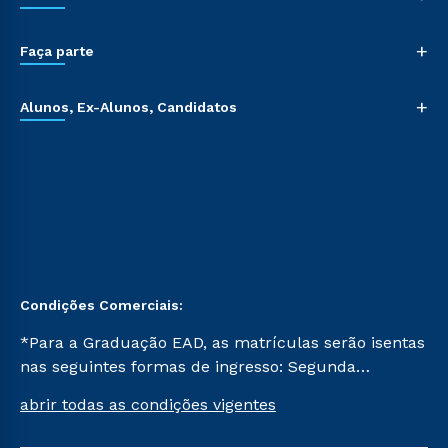
+
Faça parte
+
Alunos, Ex-Alunos, Candidatos
Condições Comerciais:
*Para a Graduação EAD, as matrículas serão isentas
nas seguintes formas de ingresso: Segunda
Graduação, Segunda Graduação 2.0 e Transferência.
abrir todas as condições vigentes
Já para as demais, a taxa de matrícula será de R$
49. *Para a Pós-graduação EAD, as ofertas