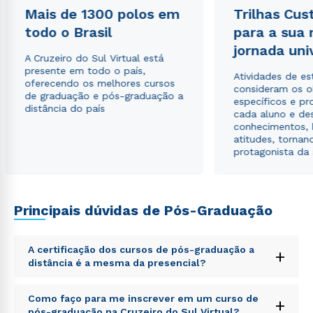
Mais de 1300 polos em
Trilhas Cus
autorizo que meus dados sejam utilizados para o
envio de conteúdos da Cruzeiro do Sul.
todo o Brasil
para a sua
jornada uni
A Cruzeiro do Sul Virtual está
presente em todo o país,
Atividades de e
oferecendo os melhores cursos
consideram os o
de graduação e pós-graduação a
específicos e pro
distância do país
cada aluno e de
conhecimentos, 
atitudes, tornan
protagonista da
Principais dúvidas de Pós-Graduação
A certificação dos cursos de pós-graduação a
+
distância é a mesma da presencial?
Sed ut perspiciatis unde omnis iste natus error sit
Como faço para me inscrever em um curso de
+
voluptatem accusantium doloremque laudantium,
pós-graduação na Cruzeiro do Sul Virtual?