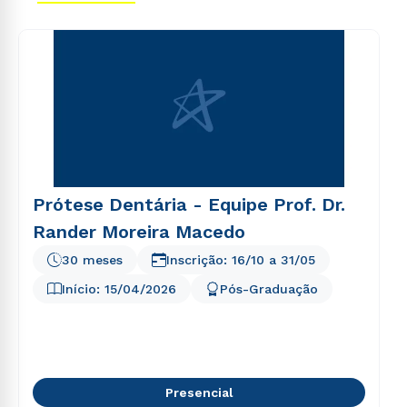
voluptas sit aspernatur aut odit aut fugit, sed quia
consequuntur magni dolores eos qui ratione
voluptatem sequi nesciunt.
Prótese Dentária - Equipe Prof. Dr.
Rander Moreira Macedo
30 meses
Inscrição:
16/10
a
31/05
Início:
15/04/2026
Pós-Graduação
Presencial