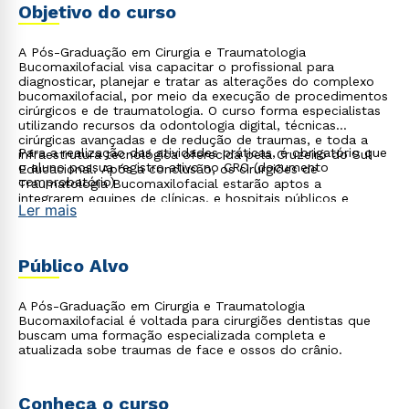
Objetivo do curso
A Pós-Graduação em Cirurgia e Traumatologia
Bucomaxilofacial visa capacitar o profissional para
diagnosticar, planejar e tratar as alterações do complexo
bucomaxilofacial, por meio da execução de procedimentos
cirúrgicos e de traumatologia. O curso forma especialistas
utilizando recursos da odontologia digital, técnicas
cirúrgicas avançadas e de redução de traumas, e toda a
Para a realização das atividades práticas, é obrigatório que
infraestrutura tecnológica oferecida pela Cruzeiro do Sul
o aluno possua registro ativo no CRO (documento
Educacional. Após a conclusão, os cirurgiões de
comprobatório)
Traumatologia Bucomaxilofacial estarão aptos a
integrarem equipes de clínicas, e hospitais públicos e
Ler mais
privados, tratando os pacientes com qualidade e
segurança.
Público Alvo
A Pós-Graduação em Cirurgia e Traumatologia
Bucomaxilofacial é voltada para cirurgiões dentistas que
buscam uma formação especializada completa e
atualizada sobe traumas de face e ossos do crânio.
Conheça o curso