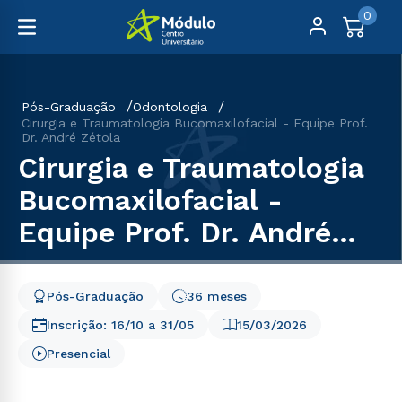
0
Pós-Graduação
Odontologia
Cirurgia e Traumatologia Bucomaxilofacial - Equipe Prof.
Dr. André Zétola
Cirurgia e Traumatologia
Bucomaxilofacial -
Equipe Prof. Dr. André
Zétola
Pós-Graduação
36 meses
Inscrição:
16/10
a
31/05
15/03/2026
Presencial