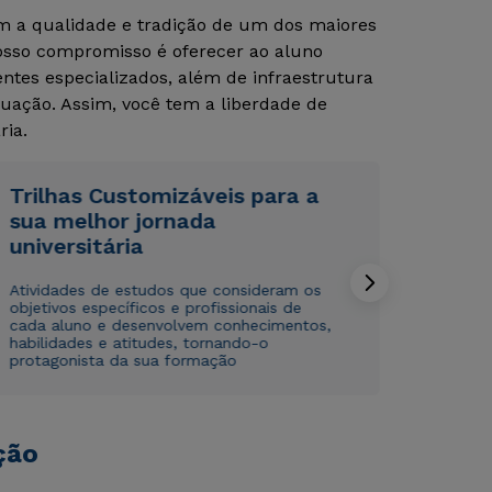
om a qualidade e tradição de um dos maiores
Nosso compromisso é oferecer ao aluno
tes especializados, além de infraestrutura
uação. Assim, você tem a liberdade de
ria.
Trilhas Customizáveis para a
sua melhor jornada
Rápido e fácil
Rápido e fácil
WhatsApp
WhatsApp
universitária
ou
ou
Atividades de estudos que consideram os
objetivos específicos e profissionais de
cada aluno e desenvolvem conhecimentos,
habilidades e atitudes, tornando-o
protagonista da sua formação
Estou de acordo com a
Estou de acordo com a
Política de Privacidade.
Política de Privacidade.
e
e
ção
autorizo que meus dados sejam utilizados para o
autorizo que meus dados sejam utilizados para o
envio de conteúdos da Cruzeiro do Sul.
envio de conteúdos da Cruzeiro do Sul.