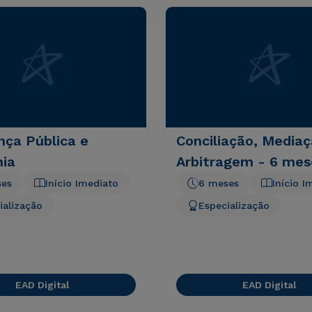
nça Pública e
Conciliação, Mediaç
nia
Arbitragem - 6 mes
ses
Início Imediato
6 meses
Início I
ialização
Especialização
EAD Digital
EAD Digital