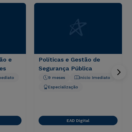
ão e
Políticas e Gestão de
es
Segurança Pública
mediato
9 meses
Início Imediato
Especialização
EAD Digital